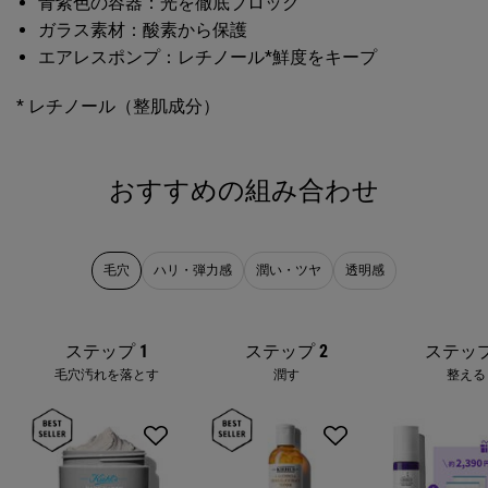
青紫色の容器：光を徹底ブロック
ガラス素材：酸素から保護
エアレスポンプ：レチノール*鮮度をキープ
* レチノール（整肌成分）
おすすめの組み合わせ
PDP Complete Your Routine
毛穴
ハリ・弾力感
潤い・ツヤ
透明感
ステップ 1
ステップ 2
ステップ
毛穴汚れを落とす
潤す
整える