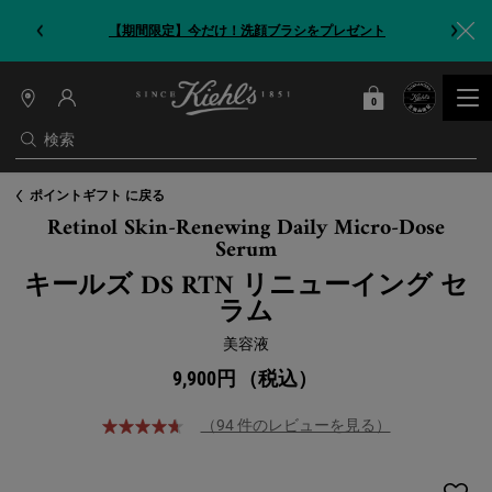
【期間限定】今だけ！洗顔ブラシをプレゼント
0
カート
0 カート内の製品
店
舗
検索
情
報
メインコンテンツ
ポイントギフト に戻る
Retinol Skin-Renewing Daily Micro-Dose
Serum
キールズ DS RTN リニューイング セ
ラム
美容液
9,900円
（税込）
（94 件のレビューを見る）