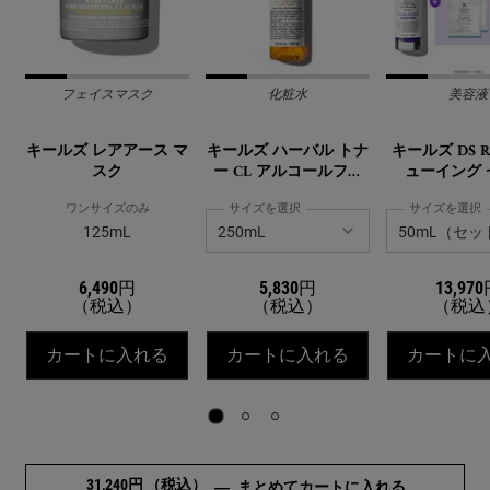
フェイスマスク
化粧水
美容液
キールズ レアアース マ
キールズ ハーバル トナ
キールズ DS 
スク
ー CL アルコールフリ
ューイング 
ー
ワンサイズのみ
サイズを選択
サイズを選択
125mL
6,490円
5,830円
13,97
（税込）
（税込）
（税込
キールズ レアアース マスク
キールズ ハーバル
カートに入れる
カートに入れる
カートに
31,240円
（税込）
毛穴
―
まとめてカートに入れる