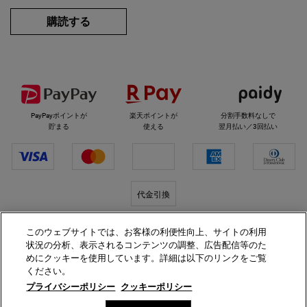
購読する
選べるお支払い方法
PayPayポイントが
楽天ポイントが
分割手数料なしで
貯まる
使える
翌月払い／3回払い
代金引換
このウェブサイトでは、お客様の利便性向上、サイトの利用
キールズをフォロー
状況の分析、表示されるコンテンツの調整、広告配信等のた
めにクッキーを使用しています。詳細は以下のリンクをご覧
ください。
プライバシーポリシー
クッキーポリシー