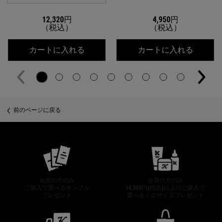
12,320円
4,950円
（税込）
（税込）
キールズ DS ライン コンセントレート 1
キールズ 
カートに入れる
カートに入れる
PDP Slot 2 Section
前のページに戻る
公式オンラインストア特典
会員の方のみ
会員の方のみ
ご購入で選べるサンプル
14,300円(税込)以上のご購入で
プレゼント
選べるミニサイズプレゼント