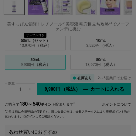
美すっぴん覚醒！レチノール*¹美容液 毛穴目立ち攻略*²でノーフ
ァンデに挑む
サンプル付き
サイズを選択してください
50mL（セット）
10mL
選択済み
, 1/4
選択済み
, 2/4
13,970円
（税込）
3,520円
（税込）
30mL
50mL
選択済み
, 3/4
選択済み
, 4/4
9,900円
（税込）
13,970円
（税込）
在庫あり
2～5営業日でお届け
数量
9,900円
（税込）
―
カートに入れる
キール
−
+
180～540
*
ご購入で
ポイント
貯まります
ポイントについて
*
ご注文前に
会員登録
が必要です。既に会員の方は、会員ステータスにより獲得ポイント数が
変わります。
ログイン
してご確認ください。
あわせ買いにおすすめ