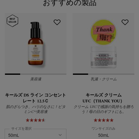
おすすめの製品
PDP Slot 1 Section
美容液
乳液・クリーム
キールズ DS ライン コンセント
キールズ クリーム
レート 12.5Ｃ
UFC（THANK YOU）
肌のざらつき、ハリのなさに！ビタ
クリーム UFCで感謝の気持ちを贈ろ
ミンC*²美容液
う！母の日のギフトにも。
サイズを選択
ワンサイズのみ
50mL