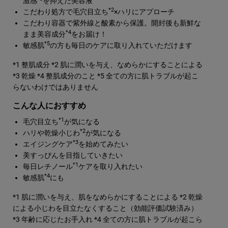
激感
を抑えた美容液
*2
こだわり処方で毛穴目立ち
×ハリにアプローチ
こだわり容器で紫外線と酸素から保護。開封後も新鮮な
*4
まま美容成分
をお届け！
*5
敏感肌
の方も毎日のケアに取り入れていただけます
*1 整肌成分
*2 肌に潤いを与え、なめらかにすることによる
*3 乾燥
*4 整肌成分のこと
*5 全ての方に肌トラブルが起こ
らないわけではありません
こんな人におすすめ
*1
毛穴目立ち
が気になる
*2
ハリや乾燥小じわ
が気になる
*3
エイジングケア
を始めてみたい
美すっぴんを目指していきたい
*1
毎日レチノール
ケアを取り入れたい
*4
敏感肌
にも
*1 肌に潤いを与え、肌をなめらかにすることによる
*2 乾燥
による小じわを目立たなくすること（効能評価試験済み）
*3 年齢に応じたお手入れ
*4 全ての方に肌トラブルが起こら