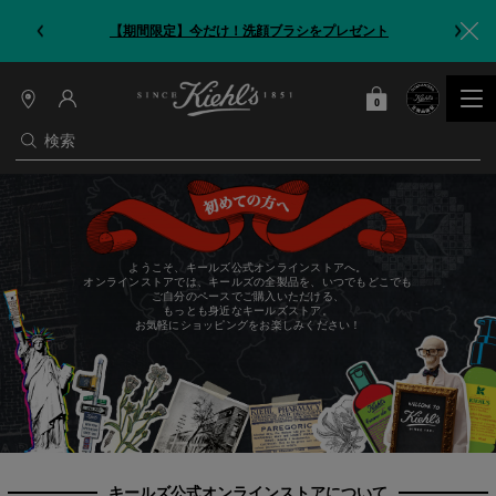
【期間限定】今だけ！洗顔ブラシをプレゼント
0
カート
0 カート内の製品
店
舗
検索
情
報
メインコンテンツ
ようこそ、キールズ公式オンラインストアへ。
オンラインストアでは、キールズの全製品を、いつでもどこでも
ご自分のペースでご購入いただける、
もっとも身近なキールズストア。
お気軽にショッピングをお楽しみください！
キールズ公式オンラインストアについて