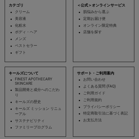
カテゴリ
＜公式＞オンラインサービス
クリーム
肌悩みから選ぶ
美容液
定期お届け便
化粧水
オンライン限定特典
ボディ・ヘア
店舗を探す
メンズ
ベストセラー
ギフト
キールズについて
サポート・ご利用案内
FINEST APOTHECARY
お問い合わせ
SKINCARE
よくある質問 (FAQ)
製品開発と成分へのこだわ
ご利用ガイド
り
ご利用規約
キールズの歴史
プライバシーポリシー
キールズ ミッション リニュ
特定商取引法に基づく表記
ーアル
お支払方法
サステナビリティ
ファミリープログラム