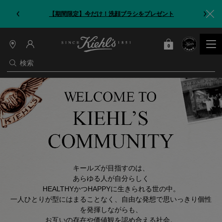
【期間限定】今だけ！洗顔ブラシをプレゼント
0
カート
0 カート内の製品
店
舗
検索
情
報
メインコンテンツ
キールズが目指すのは、
あらゆる人が自分らしく
HEALTHYかつHAPPYに生きられる世の中。
一人ひとりが型にはまることなく、自由な発想で思いっきり個性
を発揮しながらも、
お互いの存在や価値観を認め合える社会。