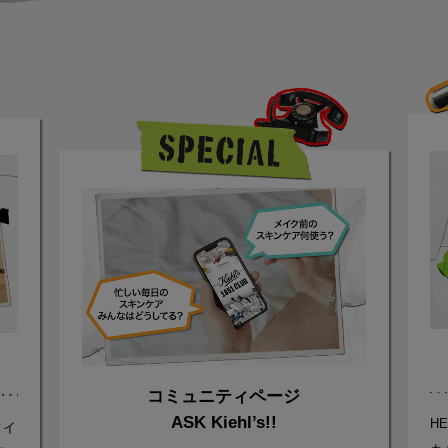
コミュニティページ
ASK Kiehl’s!!
H
ィイ