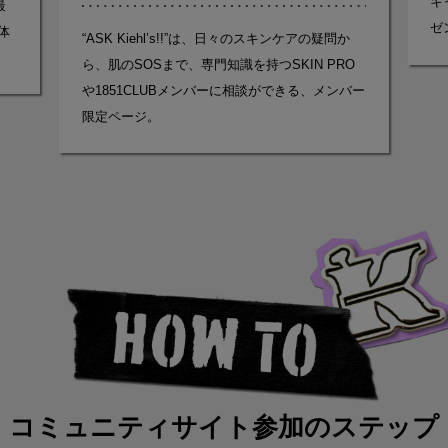
キ
最
ゼ
体
“ASK Kiehl’s!!”は、日々のスキンケアの疑問か
ら、肌のSOSまで、専門知識を持つSKIN PRO
や1851CLUBメンバーに相談ができる、メンバー
限定ページ。
コミュニティサイト
参加のステップ