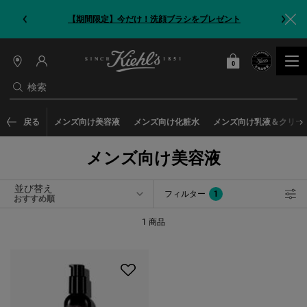
【期間限定】今だけ！洗顔ブラシをプレゼント
0
カート
0 カート内の製品
店
舗
検索
情
報
メインコンテンツ
戻る
メンズ向け美容液
メンズ向け化粧水
メンズ向け乳液＆クリー
メンズ向け美容液
並び替え
フィルター
1
フィルターメニュー
フィルターが適用されました
1 商品