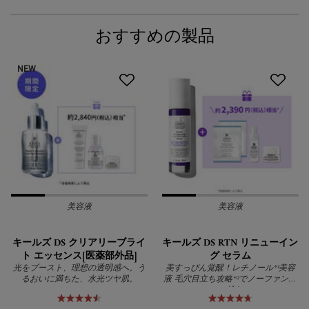
おすすめの製品
NEW
美容液
美容液
キールズ DS クリアリーブライ
キールズ DS RTN リニューイン
ト エッセンス[医薬部外品]
グ セラム
光をブースト、理想の透明感へ。う
美すっぴん覚醒！レチノール*¹美容
るおいに満ちた、水光ツヤ肌。
液 毛穴目立ち攻略*²でノーファンデ
に挑む