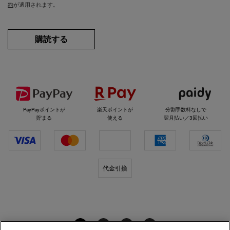
約
が適用されます。
購読する
選べるお支払い方法
PayPayポイントが
楽天ポイントが
分割手数料なしで
貯まる
使える
翌月払い／3回払い
代金引換
キールズをフォロー