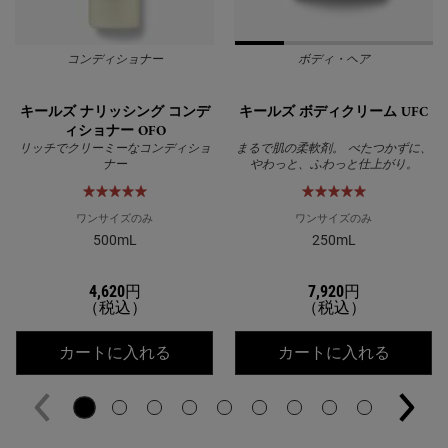
コンディショナー
ボディ・ヘア
キールズ ナリッシング コンデ
キールズ ボディクリーム UFC
ィショナー OFO
リッチでクリーミーなコンディショ
まるで肌の柔軟剤。 べたつかずに、
ナー
やわっと、ふわっと仕上がり。
ワンサイズのみ
ワンサイズのみ
500mL
250mL
4,620円
7,920円
（税込）
（税込）
キールズ ナリッシング コンディショナー
キールズ
カートに入れる
カートに入れる