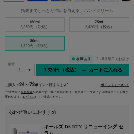
指先までしっとり潤いを与える、ハンドクリーム
サイズを選択してください
150mL
75mL
選択済み
, 1/3
選択済み
, 2/3
3,850円
（税込）
2,420円
（税込）
30mL
選択済み
, 3/3
1,320円
（税込）
在庫あり
2～5営業日でお届け
数量
1,320円
（税込）
―
カートに入れる
キー
−
+
24～72
*
ご購入で
ポイント
貯まります
ポイントについて
*
ご注文前に
会員登録
が必要です。既に会員の方は、会員ステータスにより獲得ポイント数が
変わります。
ログイン
してご確認ください。
あわせ買いにおすすめ
キールズ DS RTN リニューイング セ
ラム