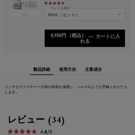
サイズを選択
4,950円
（税込）
―
カートに入
れる
キールズ クリーム U
PDP Sections Accordion
PDP Sections Accordion
PDP Comparison Table
PDP Complete Your Routine
製品詳細
使用方法
主要成分
リッチなテクスチャーが肌の表面を保護し、シルクのような手触りをもたら
します。
PDP Reviews
レビュー (34)
4.8/5
5星中4.8。