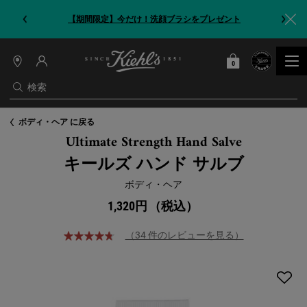
【期間限定】今だけ！洗顔ブラシをプレゼント
0
カート
0 カート内の製品
店
舗
検索
情
報
メインコンテンツ
ボディ・ヘア に戻る
Ultimate Strength Hand Salve
キールズ ハンド サルブ
ボディ・ヘア
1,320円
（税込）
（34 件のレビューを見る）