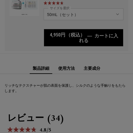
サイズを選択
4,950円
（税込）
―
カートに入
れる
キールズ クリーム U
PDP Sections Accordion
PDP Sections Accordion
PDP Comparison Table
PDP Complete Your Routine
製品詳細
使用方法
主要成分
リッチなテクスチャーが肌の表面を保護し、シルクのような手触りをもたら
します。
PDP Reviews
レビュー (34)
4.8/5
5星中4.8。