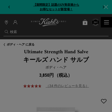
【期間限定】今だけ！洗顔ブラシをプレゼント
0
カート
0 カート内の製品
店
舗
検索
情
報
メインコンテンツ
ボディ・ヘア に戻る
Ultimate Strength Hand Salve
キールズ ハンド サルブ
ボディ・ヘア
3,850円
（税込）
（34 件のレビューを見る）