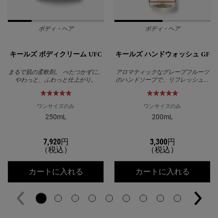
ボディ・ヘア
ボディ・ヘア
キールズ ボディクリーム UFC
キールズ ハンドウォッシュ GF
まるで肌の柔軟剤。 べたつかずに、
アロマティックなグレープフルーツ
やわっと、ふわっと仕上がり。
のハンドソープで、リフレッシュと
癒しを！
ワンサイズのみ
ワンサイズのみ
250mL
200mL
7,920円
3,300円
（税込）
（税込）
キールズ ボディクリーム UFC
キールズ
カートに入れる
カートに入れる