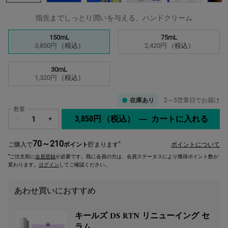
指先までしっとり潤いを与える、ハンドクリーム
サイズを選択してください
150mL
75mL
選択済み
, 1/3
選択済み
, 2/3
3,850円
（税込）
2,420円
（税込）
30mL
選択済み
, 3/3
1,320円
（税込）
在庫あり
2～5営業日でお届け
数量
3,850円
（税込）
―
カートに入れる
キー
−
+
70～210
*
ご購入で
ポイント
貯まります
ポイントについて
*
ご注文前に
会員登録
が必要です。既に会員の方は、会員ステータスにより獲得ポイント数が
変わります。
ログイン
してご確認ください。
あわせ買いにおすすめ
キールズ DS RTN リニューイング セ
ラム