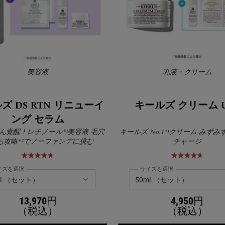
美容液
乳液・クリーム
ズ DS RTN リニューイ
キールズ クリーム U
ング セラム
ん覚醒！レチノール*¹美容液 毛穴
キールズ No.1*¹クリーム みず
ち攻略*²でノーファンデに挑む
チャージ
イズを選択
サイズを選択
13,970円
4,950円
（税込）
（税込）