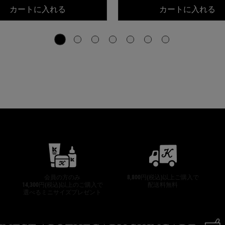
ーブライト エッセンス[医薬部外品]
キールズ DS RTN リニューイング セラム
キ
カートに入れる
カートに入れる
公式オンラインストア特典
会員の方のみ
8,800円(税込)以上ご購入で
14,300円(税込)以上のご購入で
配送料無料
選べるミニサイズプレゼント