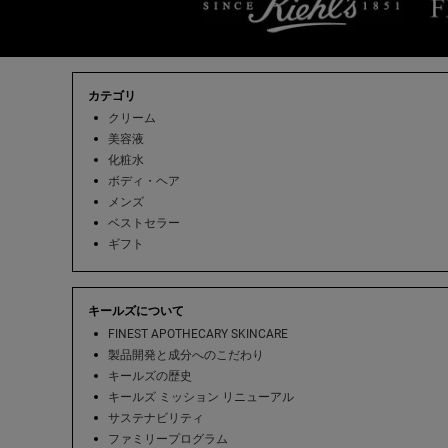
フッターナビゲーション
カテゴリ
クリーム
美容液
化粧水
ボディ・ヘア
メンズ
ベストセラー
ギフト
キールズについて
FINEST APOTHECARY SKINCARE
製品開発と成分へのこだわり
キールズの歴史
キールズ ミッション リニューアル
サステナビリティ
ファミリープログラム