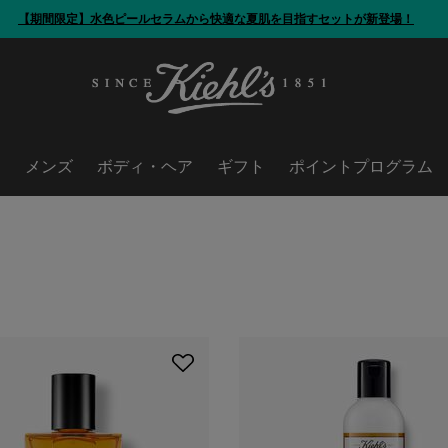
【期間限定】水色ピールセラムから
快適な夏肌を目指すセットが新登場！
ア
メンズ
ボディ・ヘア
ギフト
ポイントプログラム