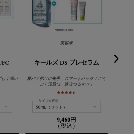
美容液
FC
キールズ DS プレセラム
キール
みずしく潤い
夏バテ肌*1に先手、スマートハック！ごく
ゆらぎや不
ごく浸透*2、速攻つるすべ！
サイズを選択
サイ
9,460円
（税込）