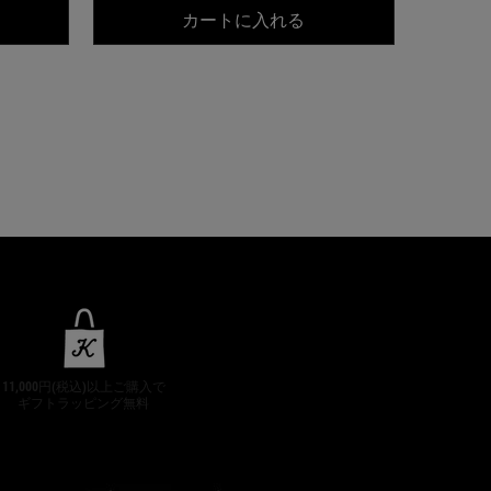
ールズ クリーム UFC
キールズ DS プレセラ
カートに入れる
11,000円(税込)以上ご購入で
ギフトラッピング無料