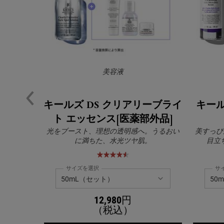
美容液
キールズ DS クリアリーブライ
キール
ト エッセンス[医薬部外品]
光をブースト、理想の透明感へ。うるおい
美すっぴ
に満ちた、水光ツヤ肌。
目立
サイズを選択
サ
12,980円
（税込）