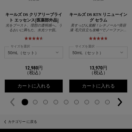
キールズ DS クリアリーブライ
キールズ DS RTN リニューイン
ト エッセンス[医薬部外品]
グ セラム
光をブースト、理想の透明感へ。う
美すっぴん覚醒！レチノール*¹美容
るおいに満ちた、水光ツヤ肌。
液 毛穴目立ち攻略*²でノーファンデ
に挑む
サイズを選択
サイズを選択
12,980円
13,970円
（税込）
（税込）
キールズ DS クリアリーブライト エッ
キールズ
カートに入れる
カートに入れる
カテゴリー に戻る