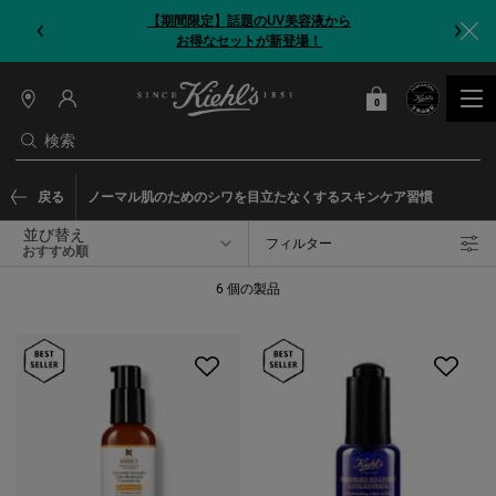
【期間限定】今だけ！洗顔ブラシをプレゼント
0
カート
0 カート内の製品
店
舗
検索
情
報
メインコンテンツ
戻る
ノーマル肌のためのシワを目立たなくするスキンケア習慣
並び替え
フィルター
フィルターメニュー
6 個の製品