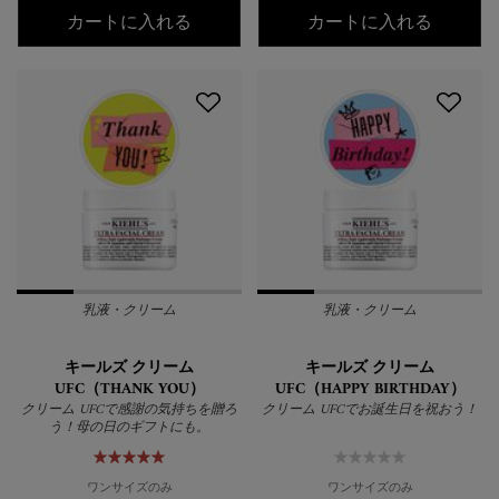
キールズ アイ トリートメント AV
キールズ
カートに入れる
カートに入れる
乳液・クリーム
乳液・クリーム
キールズ クリーム
キールズ クリーム
UFC（THANK YOU）
UFC（HAPPY BIRTHDAY）
クリーム UFCで感謝の気持ちを贈ろ
クリーム UFCでお誕生日を祝おう！
う！母の日のギフトにも。
ワンサイズのみ
ワンサイズのみ