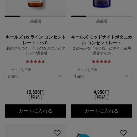
美容液
美容液
キールズ DS ライン コンセント
キールズ ミッドナイトボタニカ
レート 12.5Ｃ
ル コンセントレート
肌のざらつき、ハリのなさに！ビタ
なめらかな「モチ肌」に導く！夜用
ミンC*²美容液
美容オイル
サイズを選択
サイズを選択
12,320円
4,950円
（税込）
（税込）
キールズ DS ライン コンセントレート 1
キール
カートに入れる
カートに入れる