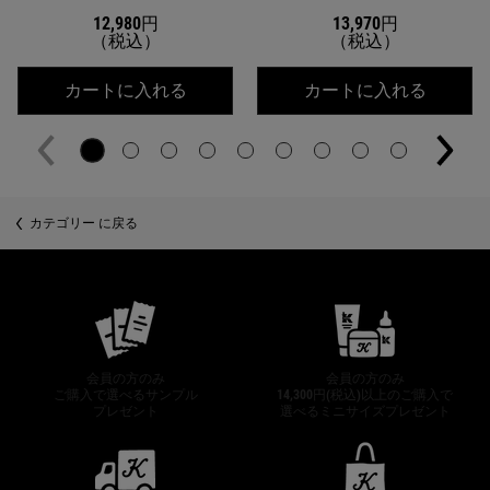
12,980円
13,970円
（税込）
（税込）
キールズ DS クリアリーブライト エッ
キールズ
カートに入れる
カートに入れる
カテゴリー に戻る
公式オンラインストア特典
会員の方のみ
会員の方のみ
ご購入で選べるサンプル
14,300円(税込)以上のご購入で
プレゼント
選べるミニサイズプレゼント