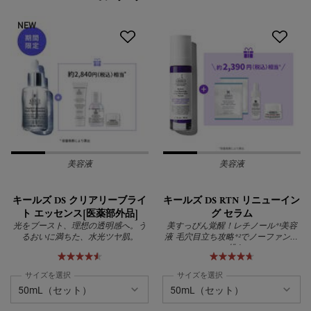
NEW
美容液
美容液
キールズ DS クリアリーブライ
キールズ DS RTN リニューイン
ト エッセンス[医薬部外品]
グ セラム
光をブースト、理想の透明感へ。う
美すっぴん覚醒！レチノール*¹美容
るおいに満ちた、水光ツヤ肌。
液 毛穴目立ち攻略*²でノーファンデ
に挑む
サイズを選択
サイズを選択