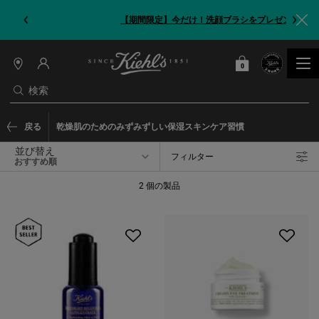
【期間限定】今だけ！洗顔ブラシをプレゼント
0
カート
0 カート内の製品
店
舗
検索
情
報
メインコンテンツ
戻る
乾燥肌のためのみずみずしい保湿スキンケア習慣
並び替え
フィルター
フィルターメニュー
2 個の製品