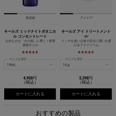
美容液
アイケア
キールズ ミッドナイトボタニカ
キールズ アイ トリートメント
ル コンセントレート
AV
なめらかな「モチ肌」に導く！夜用
リッチな使い心地で目元に潤いを届
美容オイル
けるアイクリーム
サイズを選択
サイズを選択
4,950円
5,390円
（税込）
（税込）
キールズ ミッドナイトボタニカル コ
キールズ
カートに入れる
カートに入れる
おすすめの製品