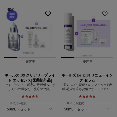
NEW
美容液
美容液
キールズ DS クリアリーブライ
キールズ DS RTN リニューイン
ト エッセンス[医薬部外品]
グ セラム
光をブースト、理想の透明感へ。う
美すっぴん覚醒！レチノール*¹美容
るおいに満ちた、水光ツヤ肌。
液 毛穴目立ち攻略*²でノーファンデ
に挑む
サイズを選択
サイズを選択