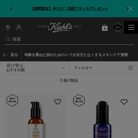
【期間限定】今だけ！洗顔ブラシをプレゼント
0
カート
0 カート内の製品
店
舗
検索
情
報
メインコンテンツ
戻る
年齢を重ねた肌のためのシワを目立たなくするスキンケア習慣
並び替え
フィルター
フィルターメニュー
2 個の製品