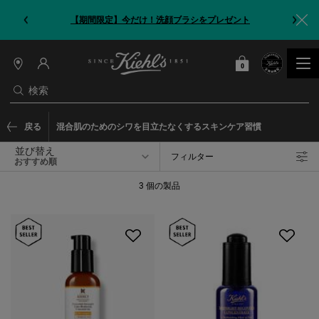
【期間限定】今だけ！洗顔ブラシをプレゼント
0
カート
0 カート内の製品
店
舗
検索
情
報
メインコンテンツ
戻る
混合肌のためのシワを目立たなくするスキンケア習慣
並び替え
フィルター
フィルターメニュー
3 個の製品