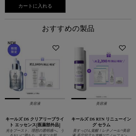
キールズ アイ トリートメント AV
カートに入れる
おすすめの製品
NEW
美容液
美容液
キールズ DS クリアリーブライ
キールズ DS RTN リニューイン
ト エッセンス[医薬部外品]
グ セラム
光をブースト、理想の透明感へ。う
美すっぴん覚醒！レチノール*¹美容
るおいに満ちた、水光ツヤ肌。
液 毛穴目立ち攻略*²でノーファンデ