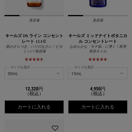
美容液
美容液
キールズ DS ライン コンセント
キールズ ミッドナイトボタニカ
レート 12.5Ｃ
ル コンセントレート
肌のざらつき、ハリのなさに！ビタ
なめらかな「モチ肌」に導く！夜用
ミンC*²美容液
美容オイル
サイズを選択
サイズを選択
12,320円
4,950円
（税込）
（税込）
キールズ DS ライン コンセントレート 1
キール
カートに入れる
カートに入れる