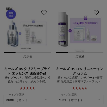
NEW
美容液
美容液
キールズ DS クリアリーブライ
キールズ DS RTN リニューイン
ト エッセンス[医薬部外品]
グ セラム
光をブースト、理想の透明感へ。う
美すっぴん覚醒！レチノール*¹美容
るおいに満ちた、水光ツヤ肌。
液 毛穴目立ち攻略*²でノーファンデ
に挑む
サイズを選択
サイズを選択