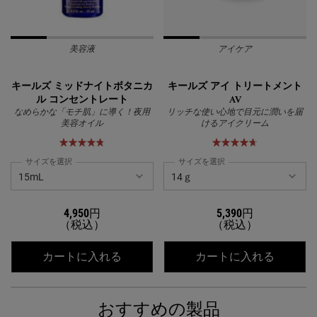
美容液
アイケア
キールズ ミッドナイトボタニカ
キールズ アイ トリートメント
ル コンセントレート
AV
なめらかな「モチ肌」に導く！夜用
リッチな使い心地で目元に潤いを届
美容オイル
けるアイクリーム
サイズを選択
サイズを選択
4,950円
5,390円
（税込）
（税込）
キールズ ミッドナイトボタニカル コ
キールズ
カートに入れる
カートに入れる
おすすめの製品