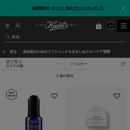
【期間限定】今だけ！洗顔ブラシをプレゼント
0
カート
0 カート内の製品
店
舗
検索
情
報
メインコンテンツ
戻る
混合肌のためのリフティング＆引きしめスキンケア習慣
並び替え
フィルター
フィルターメニュー
2 個の製品