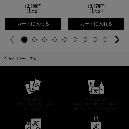
12,980円
13,970円
（税込）
（税込）
キールズ DS クリアリーブライト エッ
キールズ
カートに入れる
カートに入れる
カテゴリー に戻る
公式オンラインストア特典
会員の方のみ
会員の方のみ
ご購入で選べるサンプル
14,300円(税込)以上のご購入で
プレゼント
選べるミニサイズプレゼント