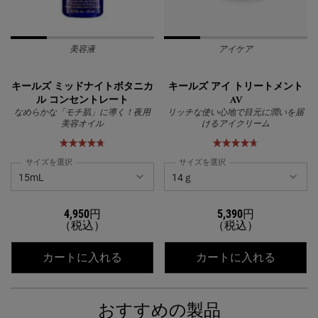
美容液
アイケア
キールズ ミッドナイトボタニカ
キールズ アイ トリートメント
ル コンセントレート
AV
なめらかな「モチ肌」に導く！夜用
リッチな使い心地で目元に潤いを届
美容オイル
けるアイクリーム
サイズを選択
サイズを選択
4,950円
5,390円
（税込）
（税込）
キールズ ミッドナイトボタニカル コ
キールズ
カートに入れる
カートに入れる
おすすめの製品