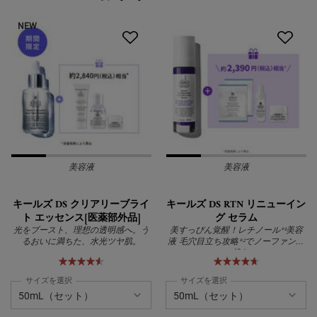
NEW
美容液
美容液
キールズ DS クリアリーブライ
キールズ DS RTN リニューイン
ト エッセンス[医薬部外品]
グ セラム
光をブースト、理想の透明感へ。う
美すっぴん覚醒！レチノール*¹美容
るおいに満ちた、水光ツヤ肌。
液 毛穴目立ち攻略*²でノーファンデ
に挑む
サイズを選択
サイズを選択