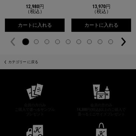
12,980円
13,970円
（税込）
（税込）
キールズ DS クリアリーブライト エッ
キールズ
カートに入れる
カートに入れる
カテゴリー に戻る
公式オンラインストア特典
会員の方のみ
会員の方のみ
ご購入で選べるサンプル
14,300円(税込)以上のご購入で
プレゼント
選べるミニサイズプレゼント