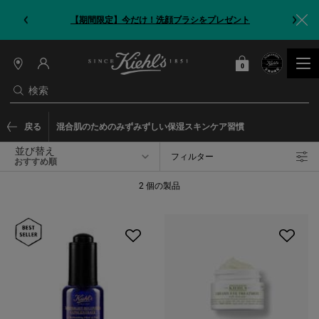
【期間限定】今だけ！洗顔ブラシをプレゼント
0
カート
0 カート内の製品
店
舗
検索
情
報
メインコンテンツ
戻る
混合肌のためのみずみずしい保湿スキンケア習慣
並び替え
フィルター
フィルターメニュー
2 個の製品