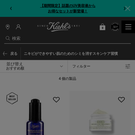
【期間限定】話題のUV美容液から
お得なセットが新登場！
0
カート
0 カート内の製品
店
舗
検索
情
報
メインコンテンツ
戻る
ニキビができやすい肌のためのシミを消すスキンケア習慣
並び替え
フィルター
フィルターメニュー
4 個の製品