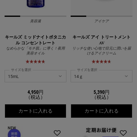
美容液
アイケア
キールズ ミッドナイトボタニカ
キールズ アイ トリートメント
ル コンセントレート
AV
なめらかな「モチ肌」に導く！夜用
リッチな使い心地で目元に潤いを届
美容オイル
けるアイクリーム
サイズを選択
サイズを選択
4,950円
5,390円
（税込）
（税込）
キールズ ミッドナイトボタニカル コ
キールズ
カートに入れる
カートに入れる
NEW