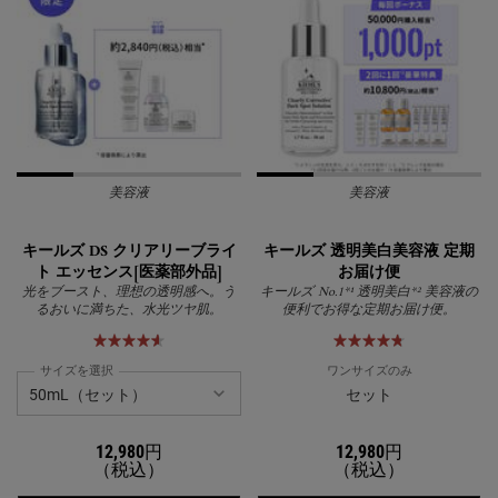
美容液
美容液
キールズ DS クリアリーブライ
キールズ 透明美白美容液 定期
ト エッセンス[医薬部外品]
お届け便
光をブースト、理想の透明感へ。う
キールズ No.1*¹ 透明美白*² 美容液の
るおいに満ちた、水光ツヤ肌。
便利でお得な定期お届け便。
サイズを選択
ワンサイズのみ
セット
12,980円
12,980円
（税込）
（税込）