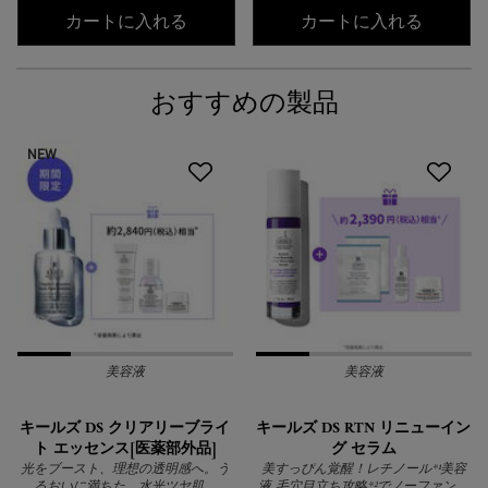
キールズ DS クリアリーブライト エッ
キールズ
カートに入れる
カートに入れる
おすすめの製品
NEW
美容液
美容液
キールズ DS クリアリーブライ
キールズ DS RTN リニューイン
ト エッセンス[医薬部外品]
グ セラム
光をブースト、理想の透明感へ。う
美すっぴん覚醒！レチノール*¹美容
るおいに満ちた、水光ツヤ肌。
液 毛穴目立ち攻略*²でノーファンデ