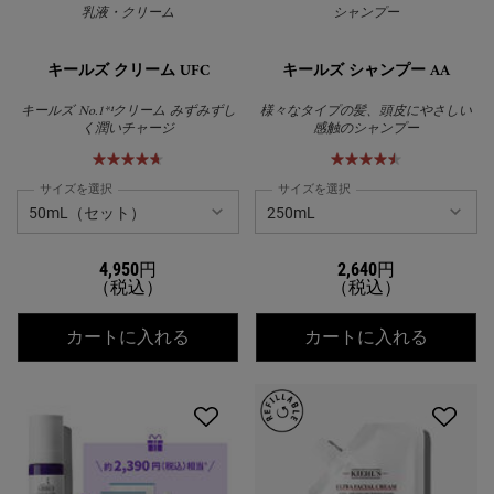
乳液・クリーム
シャンプー
キールズ クリーム UFC
キールズ シャンプー AA
キールズ No.1*¹クリーム みずみずし
様々なタイプの髪、頭皮にやさしい
く潤いチャージ
感触のシャンプー
サイズを選択
サイズを選択
4,950円
2,640円
（税込）
（税込）
キールズ クリーム UFC
キールズ
カートに入れる
カートに入れる