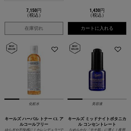
7,150円
1,430円
（税込）
（税込）
キールズ DS プランプ セラム
キールズ
在庫切れ
カートに入れる
化粧水
美容液
キールズ ハーバル トナー CL ア
キールズ ミッドナイトボタニカ
ルコールフリー
ル コンセントレート
ゆらぎや不快感に！カレンデュラ*¹で
なめらかな「モチ肌」に導く！夜用