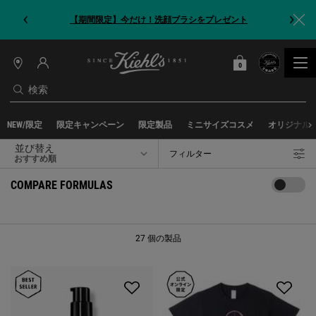
【期間限定】今だけ！洗顔ブラシをプレゼント
0
カート
0 カート内の製品
店
舗
検索
情
報
メインコンテンツ
NEW/限定
限定キャンペーン
限定製品
ミニサイズコスメ
オリジナル
並び替え
フィルター
フィルターメニュー
COMPARE FORMULAS
27 個の製品