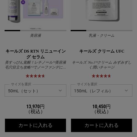
美容液
乳液・クリーム
キールズ DS RTN リニューイン
キールズ クリーム UFC
グ セラム
美すっぴん覚醒！レチノール*¹美容液
キールズ No.1*¹クリーム みずみずし
毛穴目立ち攻略*²でノーファンデに挑
く潤いチャージ
む
サイズを選択
サイズを選択
13,970円
10,450円
（税込）
（税込）
キールズ DS RTN リニューイング セ
キールズ
カートに入れる
カートに入れる