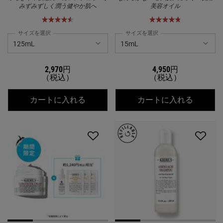
みずみずしく潤う健やか肌へ
美容オイル
サイズを選択
サイズを選択
2,970円
4,950円
（税込）
（税込）
キールズ ハーバル トナー CL アルコ
キール
カートに入れる
カートに入れる