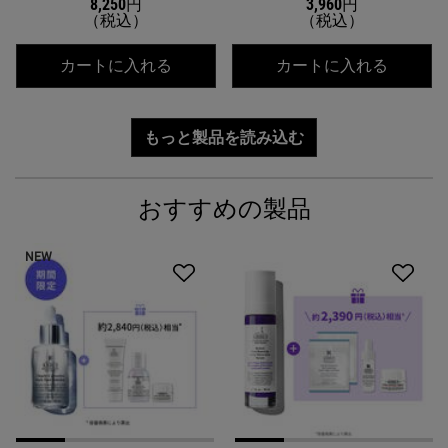
8,250円
3,960円
（税込）
（税込）
キールズ クレム ドゥ コール ボディ 
キールズ
カートに入れる
カートに入れる
もっと製品を読み込む
おすすめの製品
NEW