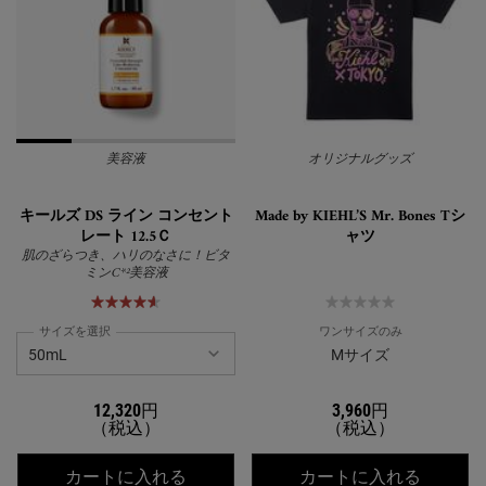
美容液
オリジナルグッズ
キールズ DS ライン コンセント
Made by KIEHL’S Mr. Bones Tシ
レート 12.5Ｃ
ャツ
肌のざらつき、ハリのなさに！ビタ
ミンC*²美容液
サイズを選択
ワンサイズのみ
Mサイズ
12,320円
3,960円
（税込）
（税込）
キールズ DS ライン コンセントレート 1
MADE B
カートに入れる
カートに入れる