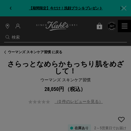
【期間限定】今だけ！洗顔ブラシをプレゼント
0
カート
0 カート内の製品
店
舗
検索
情
報
メインコンテンツ
ウーマンズ スキンケア習慣 に戻る
さらっとなめらかもっちり肌をめざ
して！
ウーマンズ スキンケア習慣
28,050円
（税込）
（0 件のレビューを見る）
在庫あり
2～5営業日でお届け