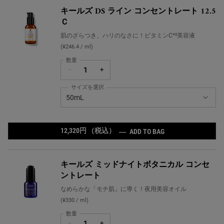
キールズ DS ライン コンセントレート 12.5
Ｃ
肌のざらつき、ハリのなさに！ビタミンC*²美容液
(¥246.4 / ml)
数量
−
+
サイズを選択
キールズ DS ライン コンセントレート 12.5Ｃ の サイズ 
50mL
12,320円
（税込）
キールズ DS ライン
―
ADD TO BAG
キールズ ミッドナイトボタニカル コンセ
ントレート
なめらかな「モチ肌」に導く！夜用美容オイル
(¥330 / ml)
数量
−
+