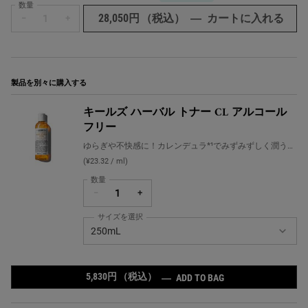
数量
28,050円
（税込）
―
カートに入れる
さら
−
+
製品を別々に購入する
キールズ ハーバル トナー CL アルコール
フリー
ゆらぎや不快感に！カレンデュラ*¹でみずみずしく潤う健
やか肌へ
(¥23.32 / ml)
数量
−
+
サイズを選択
キールズ ハーバル トナー CL アルコールフリー の サイズ
250mL
5,830円
（税込）
キールズ ハーバル 
―
ADD TO BAG