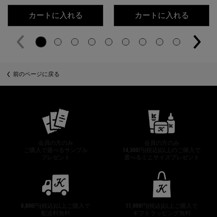
キールズ アドバンスト スキンバリ
キール
カートに入れる
カートに入れる
PDP Slot 2 Section
前のページに戻る
公式オンラインストア特典
会員の方のみ
会員の方のみ
ご購入で選べるサンプル
14,300円(税込)以上のご購入で
プレゼント
選べるミニサイズプレゼント
8,800円(税込)以上ご購入で
11,000円(税込)以上ご購入で
配送料無料
ギフトラッピング無料