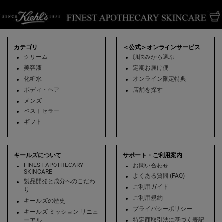
フッターナビゲーション
カテゴリ
＜公式＞オンラインサービス
クリーム
肌悩みから選ぶ
美容液
定期お届け便
化粧水
オンライン限定特典
ボディ・ヘア
店舗を探す
メンズ
ベストセラー
ギフト
キールズについて
サポート・ご利用案内
FINEST APOTHECARY
お問い合わせ
SKINCARE
よくある質問 (FAQ)
製品開発と成分へのこだわ
ご利用ガイド
り
ご利用規約
キールズの歴史
プライバシーポリシー
キールズ ミッション リニュ
特定商取引法に基づく表記
ーアル