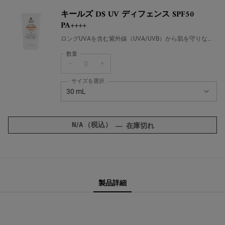
キールズ DS UV ディフェンス SPF50
PA++++
ロングUVAを含む紫外線（UVA/UVB）から肌を守りなが
ら、スキンケア効果を持つ日焼け止め乳液。
数量
−
+
サイズを選択
キールズ DS UV ディフェンス SPF50 PA++++ の サイズ
30 mL
商品バリエーションは在庫切れです, 30 mL
N/A
（税込）
キールズ DS UV ディフェ
―
在庫切れ
PDP Sections Accordion
PDP Sections Accordion
PDP Comparison Table
PDP Complete Your Routine
製品詳細