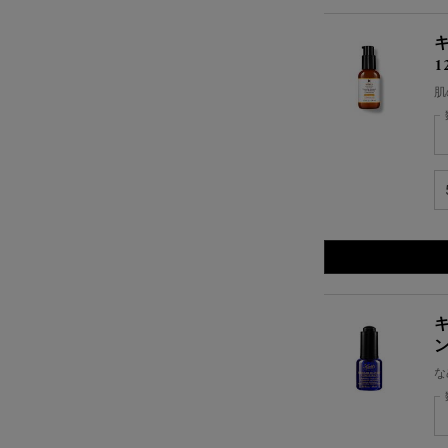
キ
1
肌
キ
な