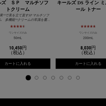
ルズ ＳＰ マルチソフ
キールズ DS ライン 
トクリーム
ール トナー
果*¹で美を立て直すSP マルチソフ
ム 多機能*¹クリームの常識を覆す
！朝のメイク前のスキンケアもベ
タつかずに完成
ワンサイズのみ
ワンサイズのみ
50mL
200mL
10,450円
8,030円
（税込）
（税込）
ト スキンバリア クリーム UF
キールズ ＳＰ マルチソフトクリーム
キ
カートに入れる
カートに入れる