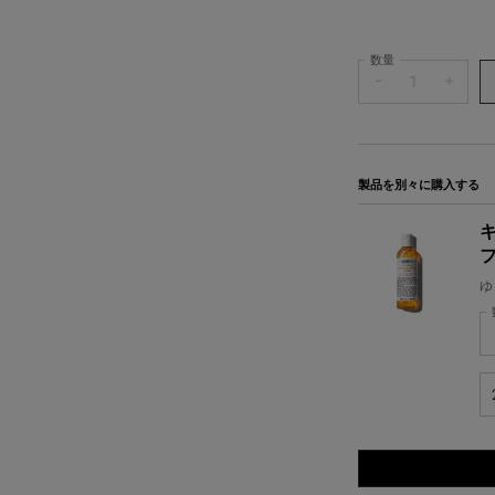
数量
−
+
製品を別々に購入する
キ
ゆ
健
キ