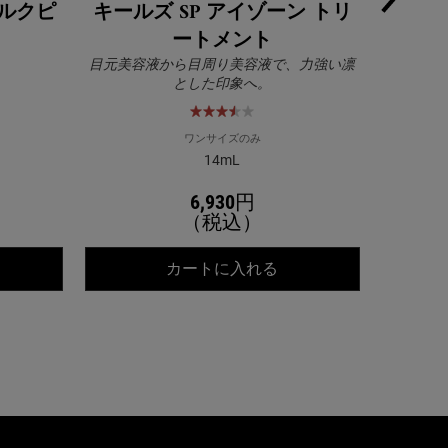
ミルクピ
キールズ SP アイゾーン トリ
キール
ートメント
目元美容液から目周り美容液で、力強い凛
キールズ 
とした印象へ。
美容液！
ワンサイズのみ
14mL
6,930円
（税込）
ールズ DS ライン ミルクピール トナー
キールズ SP アイゾー
カートに入れる