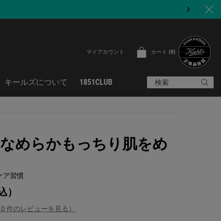
カート
0
マイアカウント
0 カート内の製品
キールズについて
1851CLUB
検索
なめらかもっちり肌をめ
ケア習慣
込）
（0 件のレビューを見る）