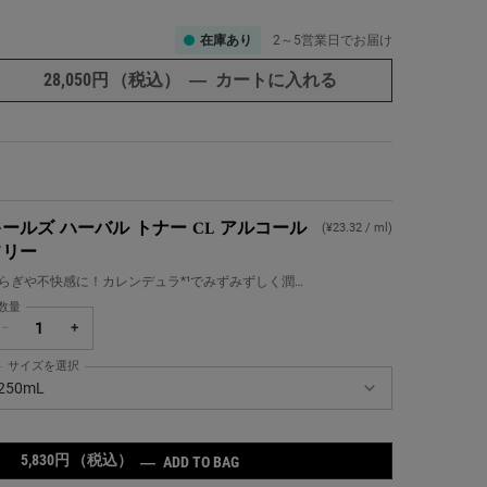
在庫あり
2～5営業日でお届け
28,050円
（税込）
―
カートに入れる
さらっとなめらか
ールズ ハーバル トナー CL アルコール
(¥23.32 / ml)
フリー
らぎや不快感に！カレンデュラ*¹でみずみずしく潤う
やか肌へ
数量
−
+
サイズを選択
ールズ ハーバル トナー CL アルコールフリー の サイズ を選択してください
250mL
5,830円
（税込）
キールズ ハーバル トナー CL アル
―
ADD TO BAG