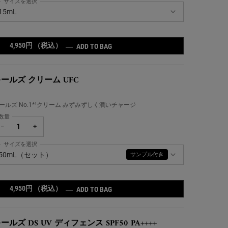
サイズを選択
ールズ ミッドナイトボタニカル コンセントレート の サイズ を選択してください
15mL
4,950円
（税込）
キールズ ミッドナイトボタニカル 
―
ADD TO BAG
ールズ クリーム UFC
ールズ No.1*¹クリーム みずみずしく潤いチャージ
数量
−
+
サイズを選択
ールズ クリーム UFC の サイズ を選択してください
50mL（セット）
サンプル付き
4,950円
（税込）
キールズ クリーム UFC
―
ADD TO BAG
ールズ DS UV ディフェンス SPF50 PA++++