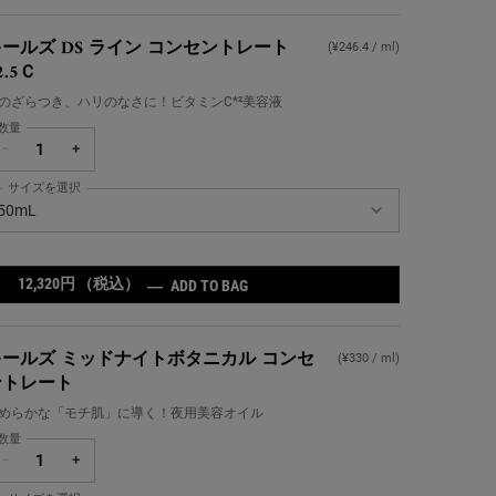
ールズ DS ライン コンセントレート
(¥246.4 / ml)
2.5Ｃ
のざらつき、ハリのなさに！ビタミンC*²美容液
数量
−
+
サイズを選択
ールズ DS ライン コンセントレート 12.5Ｃ の サイズ を選択してください
50mL
12,320円
（税込）
キールズ DS ライン コンセントレート
―
ADD TO BAG
キールズ ミッドナイトボタニカル コンセ
(¥330 / ml)
ントレート
めらかな「モチ肌」に導く！夜用美容オイル
数量
−
+