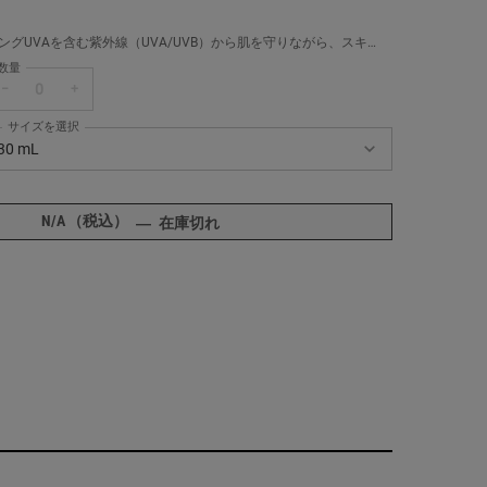
ングUVAを含む紫外線（UVA/UVB）から肌を守りながら、スキン
ア効果を持つ日焼け止め乳液。
数量
−
+
サイズを選択
ールズ DS UV ディフェンス SPF50 PA++++ の サイズ を選択してください
30 mL
商品バリエーションは在庫切れです, 30 mL
N/A
（税込）
キールズ DS UV ディフェンス SPF50 PA+
―
在庫切れ