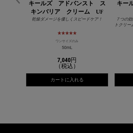
キールズ アドバンスト ス
キー
キンバリア クリーム UF
乾燥ダメージを優しくスピードケア！
７つの効
トクリー
軽やかさ
ワンサイズのみ
50mL
7,040円
（税込）
キールズ アドバンス
カートに入れる
PDP Slot 2 Section