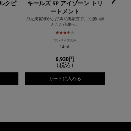
ミルクピ
キールズ SP アイゾーン トリ
キール
ートメント
目元美容液から目周り美容液で、力強い凛
キールズ 
とした印象へ。
美容液！
ワンサイズのみ
14mL
6,930円
（税込）
ールズ DS ライン ミルクピール トナー
キールズ SP アイゾー
カートに入れる