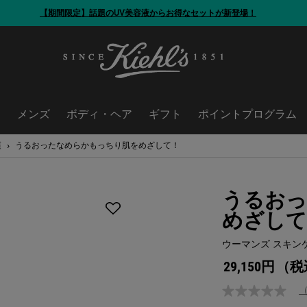
【期間限定】話題のUV美容液から
お得なセットが新登場！
ア
メンズ
ボディ・ヘア
ギフト
ポイントプログラム
慣
うるおったなめらかもっちり肌をめざして！
うるおっ
めざして
ウーマンズ スキン
29,150円
（税