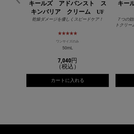
キールズ アドバンスト ス
キー
キンバリア クリーム UF
乾燥ダメージを優しくスピードケア！
７つの効
トクリー
軽やかさ
ワンサイズのみ
50mL
7,040円
（税込）
キールズ アドバンス
カートに入れる
PDP Slot 2 Section