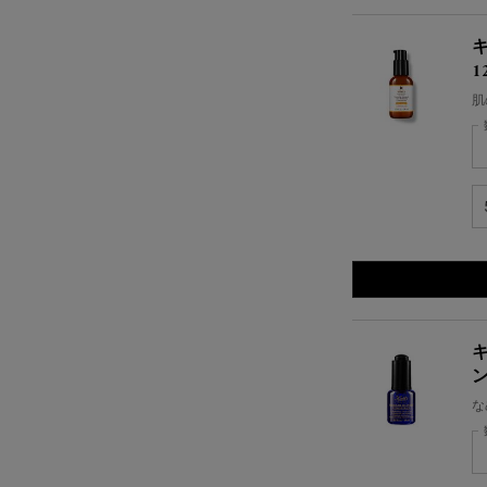
キ
1
肌
キ
な