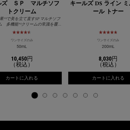
ルズ ＳＰ マルチソフ
キールズ DS ライン 
トクリーム
ール トナー
果*¹で美を立て直すSP マルチソフ
ム 多機能*¹クリームの常識を覆す
！朝のメイク前のスキンケアもベ
タつかずに完成
ワンサイズのみ
ワンサイズのみ
50mL
200mL
10,450円
8,030円
（税込）
（税込）
ト スキンバリア クリーム UF
キールズ ＳＰ マルチソフトクリーム
キ
カートに入れる
カートに入れる