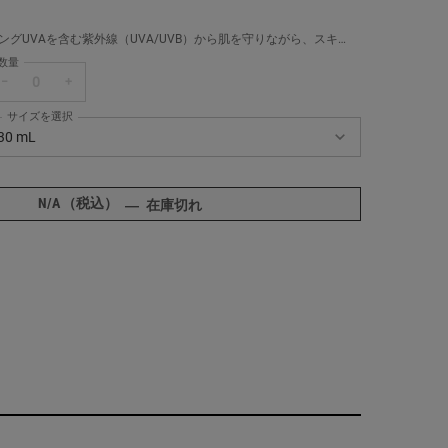
ングUVAを含む紫外線（UVA/UVB）から肌を守りながら、スキン
ア効果を持つ日焼け止め乳液。
数量
−
+
サイズを選択
ールズ DS UV ディフェンス SPF50 PA++++ の サイズ を選択してください
30 mL
商品バリエーションは在庫切れです, 30 mL
N/A
（税込）
キールズ DS UV ディフェンス SPF50 PA+
―
在庫切れ