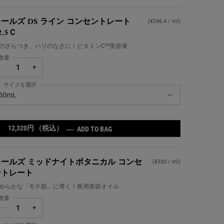
ールズ DS ライン コンセントレート
(¥246.4 / ml)
2.5Ｃ
のざらつき、ハリのなさに！ビタミンC*²美容液
数量
−
+
サイズを選択
ールズ DS ライン コンセントレート 12.5Ｃ の サイズ を選択してください
50mL
12,320円
（税込）
キールズ DS ライン コンセントレート
―
ADD TO BAG
キールズ ミッドナイトボタニカル コンセ
(¥330 / ml)
ントレート
めらかな「モチ肌」に導く！夜用美容オイル
数量
−
+