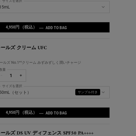
サイズを選択
ールズ ミッドナイトボタニカル コンセントレート の サイズ を選択してください
15mL
4,950円
（税込）
キールズ ミッドナイトボタニカル 
―
ADD TO BAG
ールズ クリーム UFC
ールズ No.1*¹クリーム みずみずしく潤いチャージ
数量
−
+
サイズを選択
ールズ クリーム UFC の サイズ を選択してください
50mL（セット）
サンプル付き
4,950円
（税込）
キールズ クリーム UFC
―
ADD TO BAG
ールズ DS UV ディフェンス SPF50 PA++++