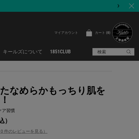
カート
0
マイアカウント
0 カート内の製品
キールズについて
1851CLUB
検索
たなめらかもっちり肌を
！
ケア習慣
込）
（0 件のレビューを見る）