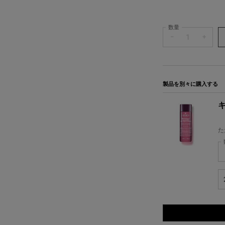
数量
−
+
製品を別々に購入する
キ
た
キ