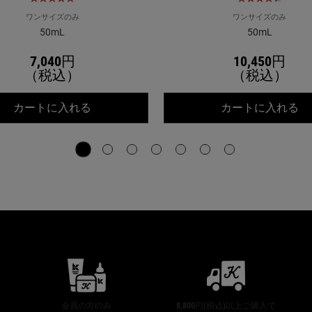
タつかずに完成
ワンサイズのみ
ワンサイズのみ
50mL
50mL
7,040円
10,450円
（税込）
（税込）
ンジング ジェル CL
キールズ アドバンスト スキンバリア ク
キ
カートに入れる
カートに入れる
公式オンラインストア特典
会員の方のみ
8,800円(税込)以上ご購入で