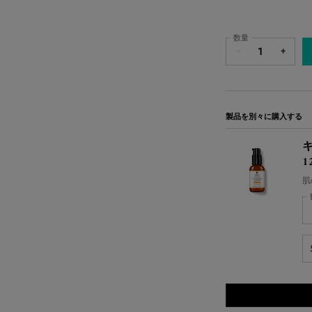
数量
−
+
製品を別々に購入する
キ
1
肌
キ