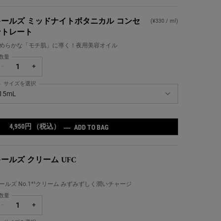
キールズ ミッドナイトボタニカル コンセ
(¥330 / ml)
ントレート
めらかな「モチ肌」に導く！夜用美容オイル
数量
−
+
サイズを選択
ールズ ミッドナイトボタニカル コンセントレート の サイズ を選択してください
15mL
4,950円
（税込）
キールズ ミッドナイトボタニカル 
―
ADD TO BAG
ールズ クリーム UFC
ールズ No.1*¹クリーム みずみずしく潤いチャージ
数量
−
+