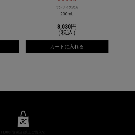
ワンサイズのみ
200mL
8,030円
（税込）
リーム UF
ールズ ＳＰ マルチソフトクリーム
キールズ DS ライン 
カートに入れる
11,000円(税込)以上ご購入で