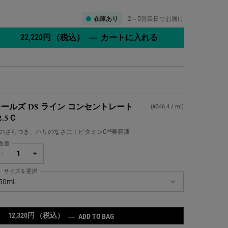
在庫あり
2～5営業日でお届け
22,220円
（税込）
―
カートに入れる
さらさらしたなめ
ールズ DS ライン コンセントレート
(¥246.4 / ml)
2.5Ｃ
のざらつき、ハリのなさに！ビタミンC*²美容液
数量
−
+
サイズを選択
ールズ DS ライン コンセントレート 12.5Ｃ の サイズ を選択してください
50mL
12,320円
（税込）
キールズ DS ライン コンセントレート
―
ADD TO BAG