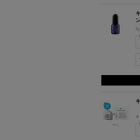
な
キ
キ
キ