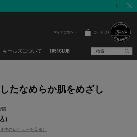
カート
0
マイアカウント
0 カート内の製品
キールズについて
1851CLUB
検索
したなめらか肌をめざし
習慣
込）
（0 件のレビューを見る）