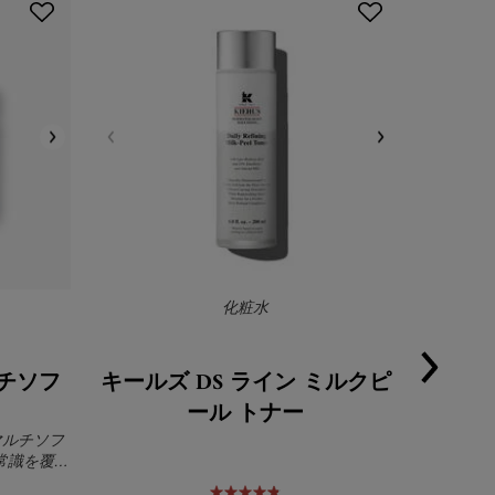
化粧水
チソフ
キールズ DS ライン ミルクピ
キール
ール トナー
マルチソフ
目元美容
常識を覆す
ンケアもベ