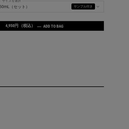
サイズを選択
ールズ クリーム UFC の サイズ を選択してください
50mL（セット）
サンプル付き
4,950円
（税込）
キールズ クリーム UFC
―
ADD TO BAG