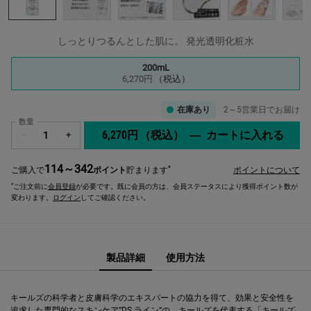
しっとりつるんとした肌に。 発光透明化粧水
1つのサイズが利用可能
200mL
選択済み
, 1/1
6,270円
（税込）
在庫あり
2～5営業日でお届け
数量
6,270円
（税込）
―
カートに入れる
キー
−
+
114～342
*
ご購入で
ポイント
貯まります
ポイントについて
*
ご注文前に
会員登録
が必要です。既に会員の方は、会員ステータスにより獲得ポイント数が
変わります。
ログイン
してご確認ください。
PDP Sections Accordion
PDP Sections Accordion
PDP Comparison Table
PDP Complete Your Routine
製品詳細
使用方法
キールズの科学者と皮膚科学のエキスパートの協力を得て、効果と安全性を
追求した専門的なスキンケア”DS ライン“の、キールズを代表する「キールズ