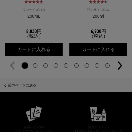
ワンサイズのみ
ワンサイズのみ
200mL
200ml
8,030円
6,930円
（税込）
（税込）
キールズ DS ライン ミルクピール ト
キールズ
カートに入れる
カートに入れる
PDP Slot 2 Section
前のページに戻る
公式オンラインストア特典
会員の方のみ
会員の方のみ
ご購入で選べるサンプル
14,300円(税込)以上のご購入で