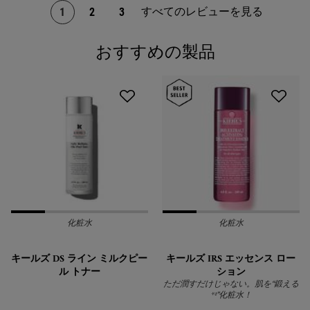
すべてのレビューを見る
1
2
3
ページ 1/3。 現在のページ
おすすめの製品
PDP Slot 1 Section
化粧水
化粧水
キールズ DS ライン ミルクピー
キールズ IRS エッセンス ロー
ル トナー
ション
ただ潤すだけじゃない。肌を“鍛える
*¹”化粧水！