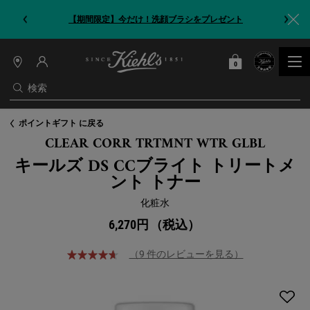
【期間限定】今だけ！洗顔ブラシをプレゼント
0
カート
0 カート内の製品
店
舗
検索
情
報
メインコンテンツ
ポイントギフト に戻る
CLEAR CORR TRTMNT WTR GLBL
キールズ DS CCブライト トリートメ
ント トナー
化粧水
6,270円
（税込）
（9 件のレビューを見る）