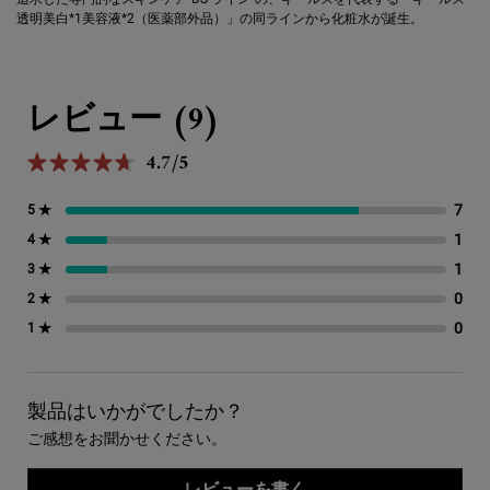
透明美白*1美容液*2（医薬部外品）」の同ラインから化粧水が誕生。
PDP Reviews
レビュー (9)
4.7/5
5星中4.7。
7
7 
5 ★
1
1 
4 ★
1
1 
3 ★
0
0 
2 ★
0
0 
1 ★
製品はいかがでしたか？
ご感想をお聞かせください。
レビューを書く