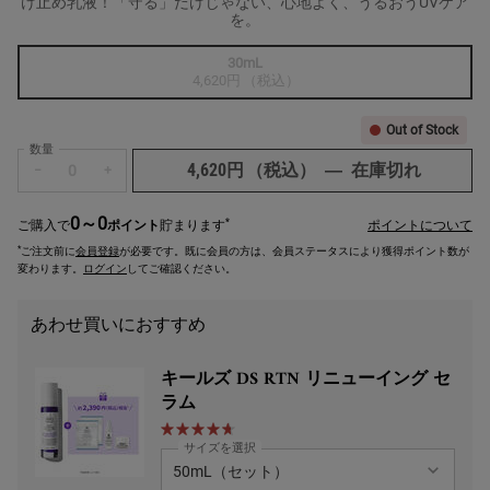
け止め乳液！「守る」だけじゃない、心地よく、うるおうUVケア
を。
1つのサイズが利用可能
30mL
選択済み
商品バリエーションは在庫切れです,
, 1/1
4,620円
（税込）
Out of Stock
数量
4,620円
（税込）
―
在庫切れ
キールズ
−
+
0～0
*
ご購入で
ポイント
貯まります
ポイントについて
*
ご注文前に
会員登録
が必要です。既に会員の方は、会員ステータスにより獲得ポイント数が
変わります。
ログイン
してご確認ください。
あわせ買いにおすすめ
キールズ DS RTN リニューイング セ
ラム
サイズを選択