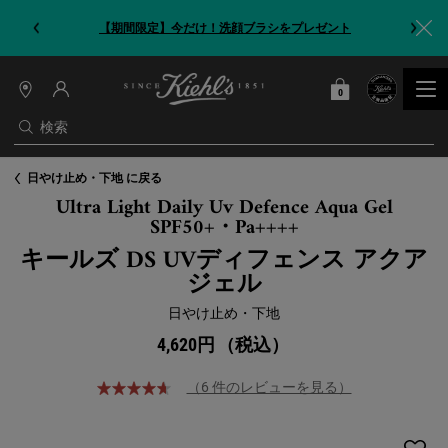
【期間限定】今だけ！洗顔ブラシをプレゼント
0
カート
0 カート内の製品
店
舗
検索
情
報
メインコンテンツ
日やけ止め・下地 に戻る
Ultra Light Daily Uv Defence Aqua Gel
SPF50+・Pa++++
キールズ DS UVディフェンス アクア
ジェル
日やけ止め・下地
4,620円
（税込）
（6 件のレビューを見る）