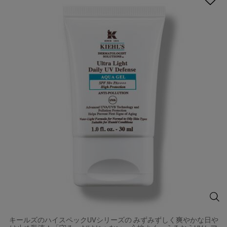
キー
キールズのハイスペックUVシリーズの みずみずしく爽やかな日や