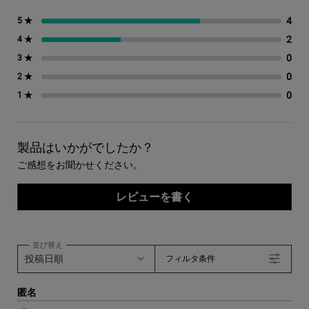
4
4 
5 ★
2
2 
4 ★
0
0 
3 ★
0
0 
2 ★
0
0 
1 ★
製品はいかがでしたか？
ご感想をお聞かせください。
レビューを書く
並び替え
フィルタ条件
匿名