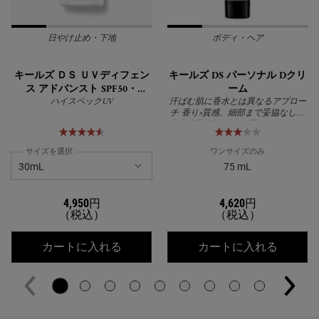
日やけ止め・下地
ボディ・ヘア
キールズ ＤＳ ＵＶディフェン
キールズ DS パーソナル Dクリ
ス アドバンスト SPF50・
ーム
PA++++
ハイスペックUV
汗ばむ肌に香水とは異なるアプロー
チ 香り×質感、細部まで妥協なし！
皮膚科学発想 ボディ用クリーム Dク
リーム
サイズを選択
ワンサイズのみ
75 mL
4,950円
4,620円
（税込）
（税込）
キールズ ＤＳ ＵＶディフェンス アドバンス
キールズ
カートに入れる
カートに入れる