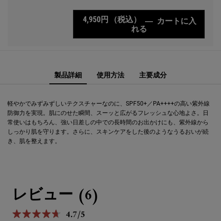
4,950円
（税込）
―
カートに入
れる
キールズ クリーム U
PDP Sections Accordion
PDP Sections Accordion
PDP Comparison Table
PDP Complete Your Routine
製品詳細
使用方法
主要成分
軽やかでみずみずしいテクスチャーなのに、SPF50+／PA++++の高い紫外線
防御力を実現。肌にのせた瞬間、スーッと広がるフレッシュな心地よさ。日
常使いはもちろん、強い日差しの中での長時間のお出かけにも、紫外線から
しっかり肌を守ります。さらに、スキンケアをした後のようなうるおいが続
き、肌を整えます。
PDP Reviews
レビュー (6)
4.7/5
5星中4.7。