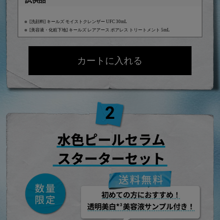
試供品
[洗顔料] キールズ モイストクレンザー UFC 30mL
[美容液・化粧下地] キールズ レアアース ポアレス トリートメント 5mL
カートに入れる
キールズ DS プレセラム
公式オンライン ストア限定・数量限定