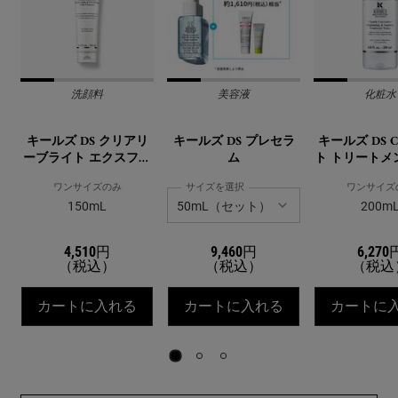
洗顔料
美容液
化粧水
キールズ DS クリアリ
キールズ DS プレセラ
キールズ DS 
ーブライト エクスフォ
ム
ト トリートメ
リエーティング クレン
ー
ザー
ワンサイズのみ
サイズを選択
ワンサイズ
150mL
200m
4,510円
9,460円
6,270
（税込）
（税込）
（税込
キールズ DS クリアリーブライト エク
キールズ DS プ
カートに入れる
カートに入れる
カートに