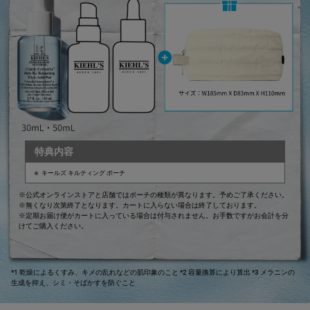
特典内容
キールズ キルティング ポーチ
※公式オンラインストアと店舗ではポーチの種類が異なります。予めご了承ください。
※無くなり次第終了となります。カートに入らない場合は終了しております。
※定期お届け便がカートに入っている場合は付与されません。お手数ですがお会計を分
けてご購入ください。
*1 乾燥によるくすみ、キメの乱れなどの肌印象のこと
*2 容量換算により算出
*3 メラニンの
生成を抑え、シミ・そばかすを防ぐこと
PDP Sections Accordion