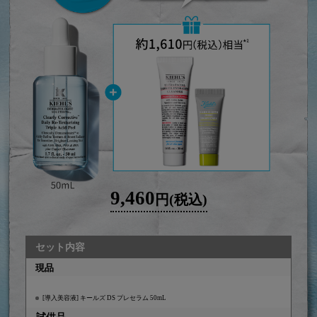
9,460
円(税込)
セット内容
現品
[導入美容液] キールズ DS プレセラム 50mL