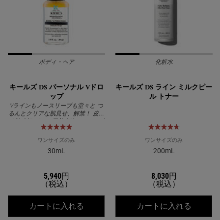
ボディ・ヘア
化粧水
キールズ DS パーソナル Vドロ
キールズ DS ライン ミルクピー
ップ
ル トナー
Vラインもノースリーブも堂々と つ
るんとクリアな肌見せ、解禁！ 皮膚
科学発想 ボディ用美容液 Vドロップ
ワンサイズのみ
ワンサイズのみ
30mL
200mL
5,940円
8,030円
（税込）
（税込）
キールズ DS パーソナル Vドロップ
キールズ
カートに入れる
カートに入れる