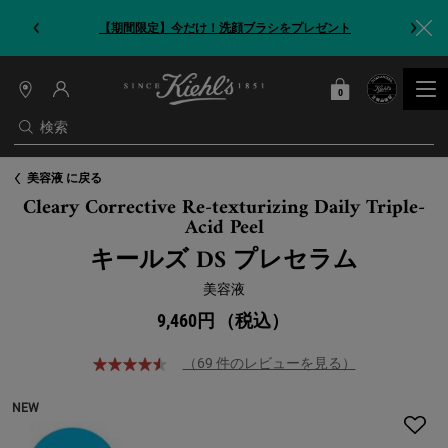
【期間限定】今だけ！洗顔ブラシをプレゼント
0
カート
0 カート内の製品
店
舗
検索
情
報
メインコンテンツ
美容液 に戻る
Cleary Corrective Re-texturizing Daily Triple-
Acid Peel
キールズ DS プレセラム
美容液
9,460円
（税込）
（69 件のレビューを見る）
NEW