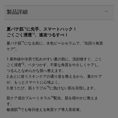
製品詳細
*1
夏バテ肌
に先手、スマートハック！
*2
ごくごく浸透
、速攻つるすべ！
*1
夏バテ肌
になる前に。水色ピールセラムで、“先回り角質
ケア”。
1.紫外線や冷房で乱れやすい夏の肌に、洗顔後すぐ、ごく
*2
ごく浸透
。ベタつかず、不要な角質をやさしくケアし、
つるんとなめらかな肌へ整えます。
2.あとに使うスキンケアの通り道を整えるから、夏のケア
が、もっとスマートに心地よく。
*3
3.使うたび、肌トラブル
に負けない肌を目指します。
*4
肌ケア成分ブルーミネラル
配合。肌を穏やかに整えま
す。
*5
敏感肌
でも毎日使える角質ケア導入美容液。