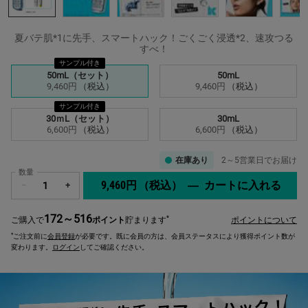
夏バテ肌*1に先手、スマートハック！ごくごく浸透*2、速攻つる
すべ！
サンプル付き
サイズを選択してください
50mL（セット）
50mL
選択済み
, 1/4
選択済み
, 2/4
9,460円
（税込）
9,460円
（税込）
サンプル付き
30ｍL（セット）
30mL
選択済み
, 3/4
選択済み
, 4/4
6,600円
（税込）
6,600円
（税込）
在庫あり
2～5営業日でお届け
数量
9,460円
（税込）
―
カートに入れる
キー
−
+
172～516
*
ご購入で
ポイント
貯まります
ポイントについて
*
ご注文前に
会員登録
が必要です。既に会員の方は、会員ステータスにより獲得ポイント数が
変わります。
ログイン
してご確認ください。