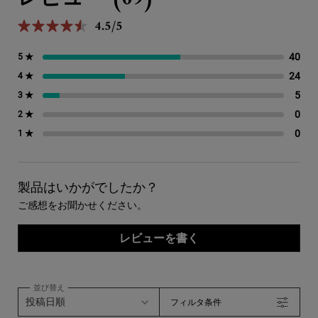
4.5/5
5星中4.5。
40
40
5 ★
24
24
4 ★
5
5 
3 ★
0
0 
2 ★
0
0 
1 ★
製品はいかがでしたか？
ご感想をお聞かせください。
レビューを書く
並び替え
フィルタ条件