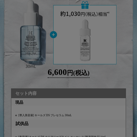
6,600
円(税込)
セット内容
現品
[導入美容液] キールズ DS プレセラム 30mL
試供品