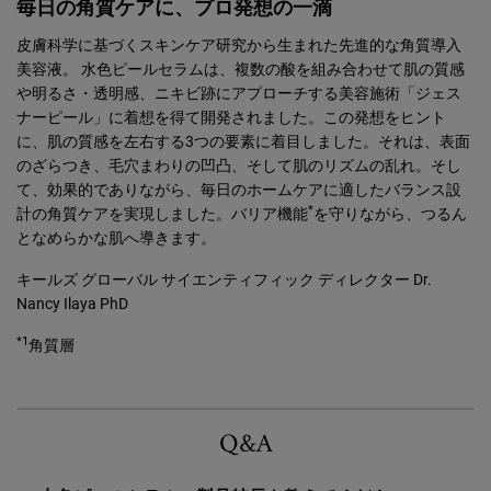
毎日の角質ケアに、プロ発想の一滴
皮膚科学に基づくスキンケア研究から生まれた先進的な角質導入
美容液。 水色ピールセラムは、複数の酸を組み合わせて肌の質感
や明るさ・透明感、ニキビ跡にアプローチする美容施術「ジェス
ナーピール」に着想を得て開発されました。この発想をヒント
に、肌の質感を左右する3つの要素に着目しました。それは、表面
のざらつき、毛穴まわりの凹凸、そして肌のリズムの乱れ。そし
て、効果的でありながら、毎日のホームケアに適したバランス設
*
計の角質ケアを実現しました。バリア機能
を守りながら、つるん
となめらかな肌へ導きます。
キールズ グローバル サイエンティフィック ディレクター Dr.
Nancy Ilaya PhD
*1
角質層
pdp-section-faqs-peel-test
Q&A