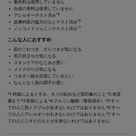
着色料は使用していません
合成の香料は使用していません
*6
アレルギーテスト済み
*5
皮膚科医の協力のもとテスト済み
*7
ノンコメドジェニックテスト済み
こんな人におすすめ
肌のごわつき、ざらつきが気になる
毛穴目立ちが気になる
スキンケアのなじみが悪い
メイクのリが気になる
つるすべ肌を目指していきたい
なんとなく肌の調子が悪い
*1 乾燥によるくすみ、キメの乱れなど肌印象のこと
*2 角質
層まで
*3 乾燥による
*4 グルコン酸銅（整肌成分）
*5 すべ
ての人に肌トラブルが起きないわけではありません
*6 すべ
ての人にアレルギーがおきないわけではありません
*7 すべ
ての人にニキビのもとが出来ないわけではありません