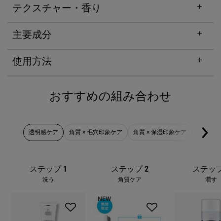
テクスチャー・香り
主要成分
使用方法
おすすめの組み合わせ
PDP Complete Your Routine
透明感ケア
角質 × 毛穴印象ケア
角質 × 保湿印象ケア
テカリ 
ステップ 1
ステップ 2
ステップ
洗う
角質ケア
潤す
NEW