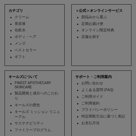
フッターナビゲーション
カテゴリ
＜公式＞オンラインサービス
クリーム
肌悩みから選ぶ
美容液
定期お届け便
化粧水
オンライン限定特典
ボディ・ヘア
店舗を探す
メンズ
ベストセラー
ギフト
キールズについて
サポート・ご利用案内
FINEST APOTHECARY
お問い合わせ
SKINCARE
よくある質問 (FAQ)
製品開発と成分へのこだわ
ご利用ガイド
り
ご利用規約
キールズの歴史
プライバシーポリシー
キールズ ミッション リニュ
特定商取引法に基づく表記
ーアル
お支払方法
サステナビリティ
ファミリープログラム