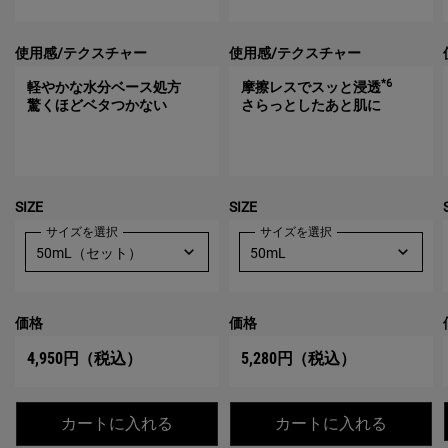
使用感/テクスチャー
使用感/テクスチャー
*6
軽やかな水分ベース処方
摩擦レスでスッと浸透
驚くほどベタつかない
さらっとしたあと肌に
SIZE
SIZE
サイズを選択
サイズを選択
価格
価格
4,950円
（税込）
5,280円
（税込）
キールズ クリーム UFC
キールズ
カートに入れる
カートに入れる