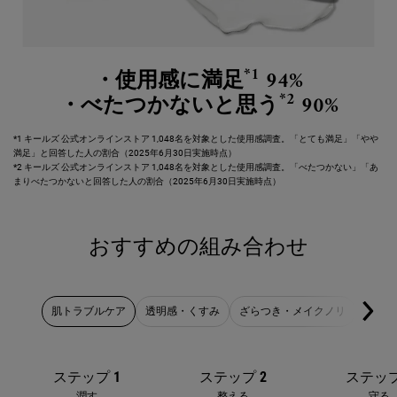
*1
・使用感に満足
94%
*2
・べたつかないと思う
90%
*1 キールズ 公式オンラインストア 1,048名を対象とした使用感調査。「とても満足」「やや
満足」と回答した人の割合（2025年6月30日実施時点）
*2 キールズ 公式オンラインストア 1,048名を対象とした使用感調査。「べたつかない」「あ
まりべたつかないと回答した人の割合（2025年6月30日実施時点）
おすすめの組み合わせ
PDP Complete Your Routine
肌トラブルケア
透明感・くすみ
ざらつき・メイクノリ
皮脂汚
ステップ 1
ステップ 2
ステップ
潤す
整える
守る