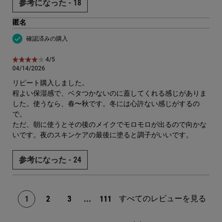
参考になった -
18
匿名
確認済みの購入
5星中4。
4/5
04/14/2026
リピート購入しました。
程よい保湿感で、ベタつかないのに蓋してくれる感じがありま
した。使うなら、春〜秋です。冬には心許ない感じがするの
で。
ただ、朝に使うとその後のメイクでモロモロが出るので向かな
いです。夜のスキンケアの最後に塗ると調子がいいです。
参考になった -
24
すべてのレビューを見る
1
2
3
...
111
ページ 1/111。 現在のページ