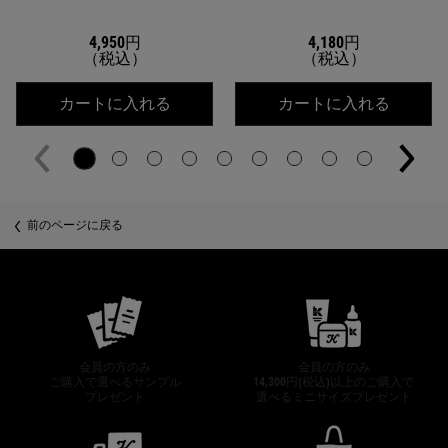
4,950円
4,180円
（税込）
（税込）
キールズ クリーム UFC（THANK YOU
キールズ
カートに入れる
カートに入れる
PDP Slot 2 Section
前のページに戻る
公式オンラインストア特典
会員の方のみ
会員の方のみ
ご購入で選べるサンプル
14,300円(税込)以上のご購入で
プレゼント
選べるミニサイズプレゼント