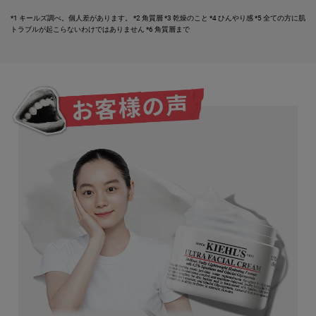
*1 キールズ調べ。個人差があります。
*2 角質層
*3 乾燥のこと
*4 ひんやり感
*5 全ての方に肌
トラブルが起こらないわけではありません
*6 角質層まで
PDP Comparison Table