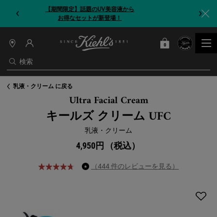
【期間限定】今だけ！洗顔ブラシをプレゼント
0
カート
0 カート内の製品
店
舗
検索
情
報
メインコンテンツ
乳液・クリーム に戻る
Ultra Facial Cream
キールズ クリーム UFC
乳液・クリーム
4,950円
（税込）
（444 件のレビューを見る）