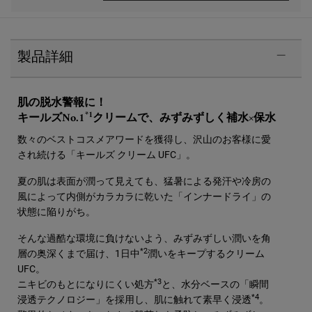
PDP Sections Accordion
製品詳細
肌の脱水警報に！
*1
キールズNo.1
クリームで、みずみずしく補水×保水
数々のベストコスメアワードを獲得し、沢山のお客様に愛
され続ける「キールズ クリーム UFC」。
夏の肌は表面が潤って見えても、猛暑による発汗や冷房の
風によって内側がカラカラに乾いた「インナードライ」の
状態に陥りがち。
そんな過酷な環境に負けないよう、みずみずしい潤いを角
*2
層の奥深くまで届け、1日中
潤いをキープするクリーム
UFC。
*3
ニキビのもとになりにくい処方
と、水分ベースの「瞬間
*4
浸透テクノロジー」を採用し、肌に触れて素早く浸透
。