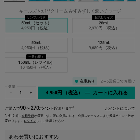
キールズ No.1*¹クリーム みずみずしく潤いチャージ
サンプル付き
お試しサイズ
サイズを選択してください
50mL（セット）
28mL
選択済み
, 1/5
選択済み
, 2/5
4,950円
（税込）
2,970円
（税込）
50mL
125mL
選択済み
, 3/5
選択済み
, 4/5
4,950円
（税込）
9,680円
（税込）
一番お得！
150mL（レフィル）
選択済み
, 5/5
10,450円
（税込）
在庫あり
2～5営業日でお届け
数量
4,950円
（税込）
―
カートに入れる
キール
−
+
90～270
*
ご購入で
ポイント
貯まります
ポイントについて
*
ご注文前に
会員登録
が必要です。既に会員の方は、会員ステータスにより獲得ポイント数が
変わります。
ログイン
してご確認ください。
あわせ買いにおすすめ