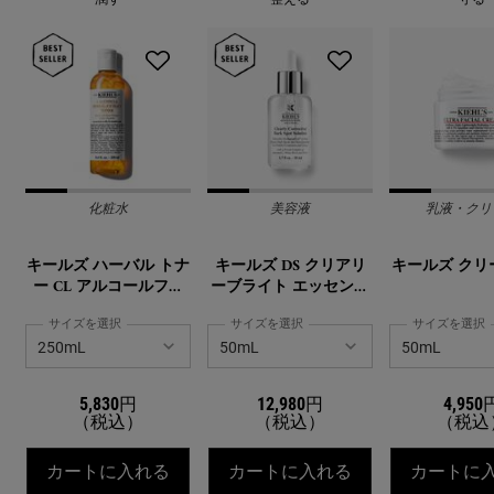
化粧水
美容液
乳液・クリ
キールズ ハーバル トナ
キールズ DS クリアリ
キールズ クリー
ー CL アルコールフリ
ーブライト エッセンス
ー
[医薬部外品]
サイズを選択
サイズを選択
サイズを選択
5,830円
12,980円
4,950
（税込）
（税込）
（税込
キールズ ハーバル トナー CL アルコー
キールズ DS ク
カートに入れる
カートに入れる
カートに