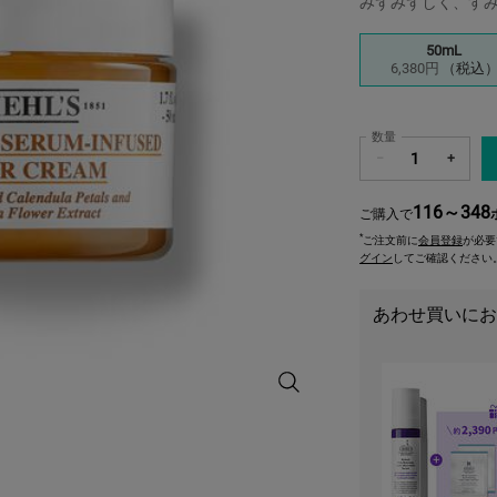
みずみずしく、す
サイズを選択してください
50mL
選択済み
, 1/3
6,380円
（税込
数量
−
+
116～348
ご購入で
*
ご注文前に
会員登録
が必要
グイン
してご確認ください
あわせ買いにお
キールズ ウォータークリーム CL -