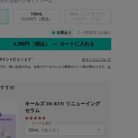
みわたる肌へと導くクリーム
100mL
28mL（ミニサイズ）
選択済み
, 2/3
選択済み
商品バリエーションは在庫切れです,
, 3/3
）
10,450円
（税込）
3,520円
（税込）
在庫あり
2～5営業日でお届け
6,380円
（税込）
―
カートに入れる
キールズ ウォーター
*
ポイント
貯まります
ポイントについて
です。既に会員の方は、会員ステータスにより獲得ポイント数が変わります。
ロ
。
すすめ
キールズ DS RTN リニューイング
 ズーム画像
セラム
サイズを選択