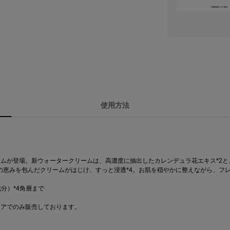
使用方法
リームが登場。新ウォータークリームは、高濃度に抽出したカレンデュラ花エキス*2
の恵みを包んだクリームがはじけ、すっと浸透*4。お肌を穏やかに整えながら、フ
分）*4角層まで
トアでのみ販売しております。