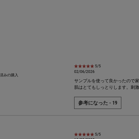
5星中5。
5/5
02/06/2026
ュー 5 出演者
済みの購入
サンプルを使って良かったので
ー 4 出演者
肌はとてもしっとりします。刺
ー 3 出演者
ー 2 出演者
参考になった -
19
ー 1 出演者
5星中5。
5/5