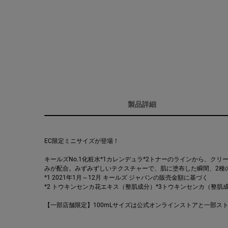
製品詳細
EC限定ミニサイズが登場！
キールズNo.1化粧水*1カレンデュラ*2トナーのラインから、ク
みが配合。みずみずしいテクスチャーで、肌に塗布した瞬間、2種
*1 2021年1月～12月 キールズ ジャパンの販売金額に基づく
*2 トウキンセンカ花エキス（整肌成分）*3トウキンセンカ（整肌成
【一部店舗限定】100mLサイズは公式オンラインストアと一部ス