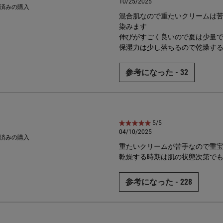
10/25/2025
済みの購入
混合肌なので重たいクリームは
染みます
伸びがすごく良いので夏は少量
保湿力は少し落ちるので乾燥す
参考になった -
32
5星中5。
5/5
04/10/2025
済みの購入
重たいクリームが苦手なので重
乾燥する時期は肌の状態次第で
参考になった -
228