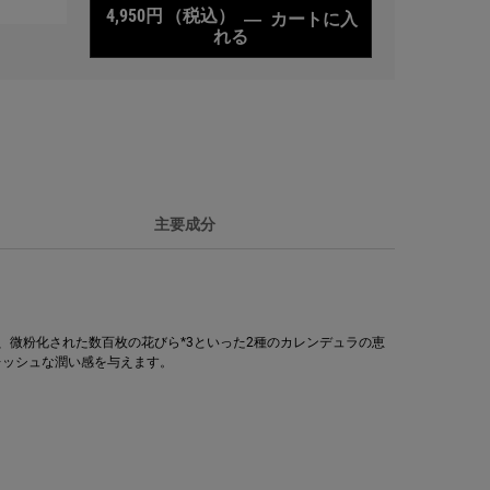
4,950円
（税込）
―
カートに入
れる
キールズ クリーム UFC
主要成分
と、微粉化された数百枚の花びら*3といった2種のカレンデュラの恵
レッシュな潤い感を与えます。