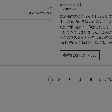
5星中1。
1/5
30代
05/30/2023
コンビネーション
乾燥肌の方に合うかもしれない
す。 名前的に放湿力が高くて、
ただの油っぽい。 伸ばしたらず
ぱいできてしまいました。このク
ーズのマスクがとっても良いの
っぱい残ってるけど、捨てるし
参考になった -
500
すべて
1
2
3
4
5
ページ 1/5。 現在のページ