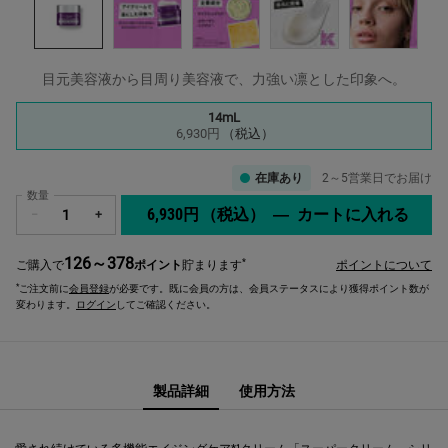
目元美容液から目周り美容液で、力強い凛とした印象へ。
1つのサイズが利用可能
14mL
選択済み
, 1/1
6,930円
（税込）
在庫あり
2～5営業日でお届け
数量
6,930円
（税込）
―
カートに入れる
キー
−
+
126～378
*
ご購入で
ポイント
貯まります
ポイントについて
*
ご注文前に
会員登録
が必要です。既に会員の方は、会員ステータスにより獲得ポイント数が
変わります。
ログイン
してご確認ください。
PDP Sections Accordion
PDP Sections Accordion
PDP Comparison Table
PDP Complete Your Routine
製品詳細
使用方法