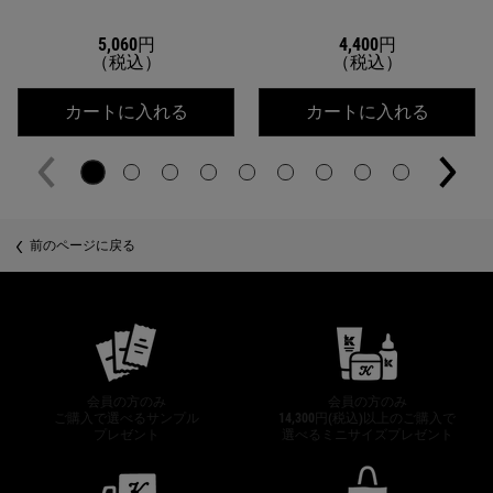
5,060円
4,400円
（税込）
（税込）
キールズ アイクリーム PW
キール
カートに入れる
カートに入れる
PDP Slot 2 Section
前のページに戻る
公式オンラインストア特典
会員の方のみ
会員の方のみ
ご購入で選べるサンプル
14,300円(税込)以上のご購入で
プレゼント
選べるミニサイズプレゼント