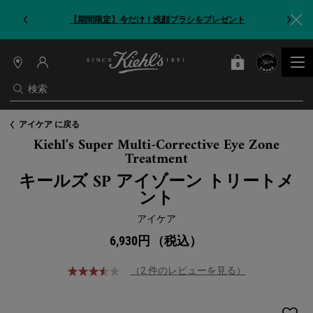
【期間限定】今だけ！洗顔ブラシをプレゼント
0
カート
0 カート内の製品
店
舗
検索
情
報
メインコンテンツ
アイケア に戻る
Kiehl's Super Multi-Corrective Eye Zone
Treatment
キールズ SP アイゾーン トリートメ
ント
アイケア
6,930円
（税込）
（2 件のレビューを見る）