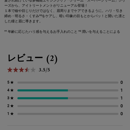
愛され続けている多機能エイジングケア*¹クリーム「スーパークリーム」シリ
ーズから、アイトリートメントがリニューアル登場！
１本で瞼や目じりだけではなく、眉周りまでケアできるように。ハリ・引き
締め・明るさ・くすみ*²をケアし、暗い印象の目もとからパッ！と開いた凛と
した瞳と眉に導きます。
*¹ 年齢に応じたハリ感を与えるお手入れのこと *² 潤いを与えることによる
PDP Reviews
レビュー (2)
3.5/5
5星中3.5。
0
0 
5 ★
1
1 
4 ★
1
1 
3 ★
0
0 
2 ★
0
0 
1 ★