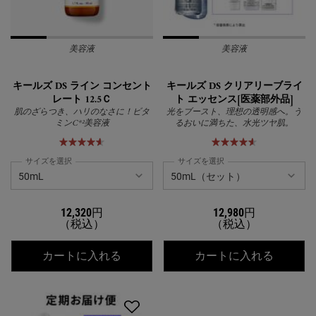
美容液
美容液
キールズ DS ライン コンセント
キールズ DS クリアリーブライ
レート 12.5Ｃ
ト エッセンス[医薬部外品]
肌のざらつき、ハリのなさに！ビタ
光をブースト、理想の透明感へ。う
ミンC*²美容液
るおいに満ちた、水光ツヤ肌。
サイズを選択
サイズを選択
12,320円
12,980円
（税込）
（税込）
キールズ DS ライン コンセントレート 1
キールズ
カートに入れる
カートに入れる