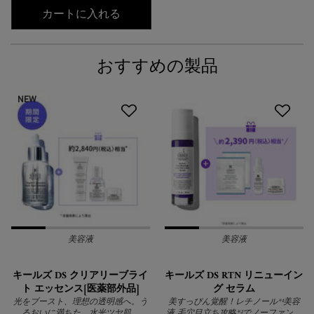
キールズ 透明美白美容液 定期お届け
カートに入れる
おすすめの製品
NEW
美容液
美容液
キールズ DS クリアリーブライ
キールズ DS RTN リニューイン
ト エッセンス[医薬部外品]
グ セラム
光をブースト、理想の透明感へ。う
美すっぴん覚醒！レチノール*¹美容
るおいに満ちた、水光ツヤ肌。
液 毛穴目立ち攻略*²でノーファンデ