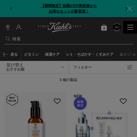
【期間限定】話題のUV美容液から
お得なセットが新登場！
0
カート
0 カート内の製品
店
舗
検索
情
報
メインコンテンツ
戻る
ビタミン
保湿ケア
シミ・そばかす・くすみケア
エイジン
並び替え
フィルター
フィルターメニュー
3 個の製品
NEW