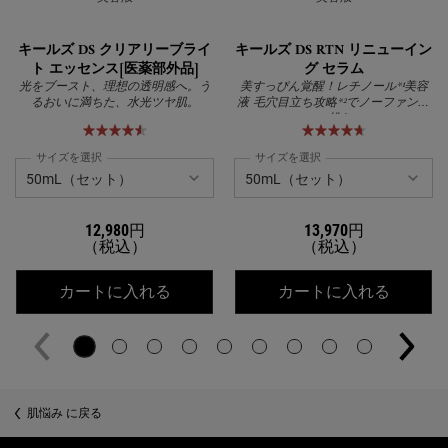
キールズ DS クリアリーブライ
キールズ DS RTN リニューイン
ト エッセンス[医薬部外品]
グ セラム
光をブースト、理想の透明感へ。う
美すっぴん覚醒！レチノール*¹美容
るおいに満ちた、水光ツヤ肌。
液 毛穴目立ち攻略*²でノーファンデ
に挑む
サイズを選択
サイズを選択
12,980円
13,970円
（税込）
（税込）
キールズ DS クリアリーブライト エッ
キールズ
カートに入れる
カートに入れる
肌悩み に戻る