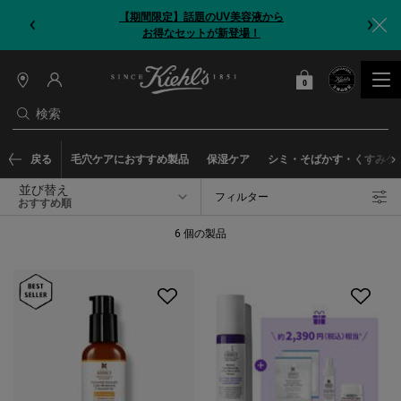
【期間限定】話題のUV美容液から
お得なセットが新登場！
0
カート
0 カート内の製品
店
舗
検索
情
報
メインコンテンツ
戻る
毛穴ケアにおすすめ製品
保湿ケア
シミ・そばかす・くすみケ
並び替え
フィルター
フィルターメニュー
6 個の製品