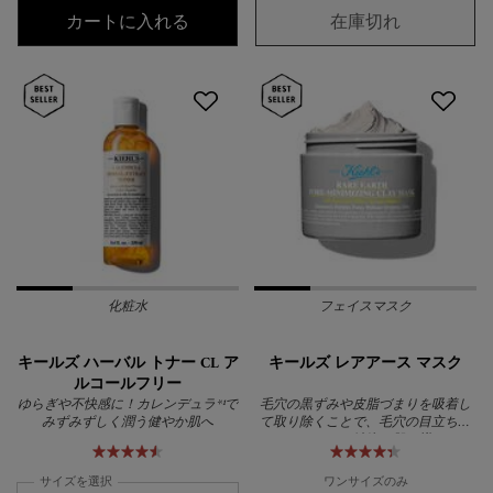
キールズ レアアース ディープ クレン
キールズ 
カートに入れる
在庫切れ
化粧水
フェイスマスク
キールズ ハーバル トナー CL ア
キールズ レアアース マスク
ルコールフリー
ゆらぎや不快感に！カレンデュラ*¹で
毛穴の黒ずみや皮脂づまりを吸着し
みずみずしく潤う健やか肌へ
て取り除くことで、毛穴の目立ちに
くいすっきりと清潔な肌へ導くクレ
イマスク。
サイズを選択
ワンサイズのみ