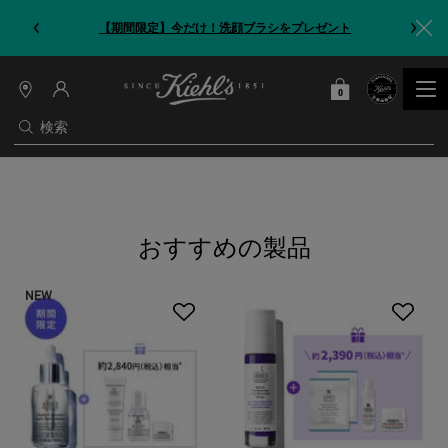
【期間限定】今だけ！洗顔ブラシをプレゼント
0
カート
0 カート内の製品
店
舗
検索
情
報
メインコンテンツ
おすすめの製品
NEW