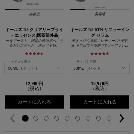
美容液
美容液
キールズ DS クリアリーブライ
キールズ DS RTN リニューイン
ト エッセンス[医薬部外品]
グ セラム
光をブースト、理想の透明感へ。う
美すっぴん覚醒！レチノール*¹美容
るおいに満ちた、水光ツヤ肌。
液 毛穴目立ち攻略*²でノーファンデ
に挑む
サイズを選択
サイズを選択
12,980円
13,970円
（税込）
（税込）
キールズ DS クリアリーブライト エッ
キールズ
カートに入れる
カートに入れる