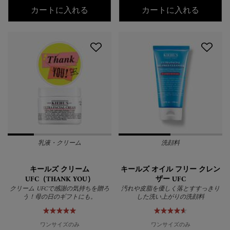
キールズ モイスチャライジング トナー 
キールズ
カートに入れる
カートに入れる
乳液・クリーム
洗顔料
キールズ クリーム
キールズ オイル フリー クレン
UFC（THANK YOU）
ザー UFC
クリーム UFCで感謝の気持ちを贈ろ
汚れや皮脂を優しく落とすすっきり
う！母の日のギフトにも。
した洗い上がりの洗顔料
ワンサイズのみ
ワンサイズのみ