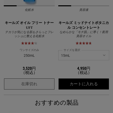
化粧水
美容液
キールズ オイル フリー トナー
キールズ ミッドナイトボタニカ
UFT
ル コンセントレート
テカリが気になる肌もさらっとフレ
なめらかな「モチ肌」に導く！夜用
ッシュに整える化粧水
美容オイル
ワンサイズのみ
サイズを選択
250mL
3,520円
4,950円
（税込）
（税込）
キールズ オイル フリー トナー UFT
キール
在庫切れ
カートに入れる
おすすめの製品