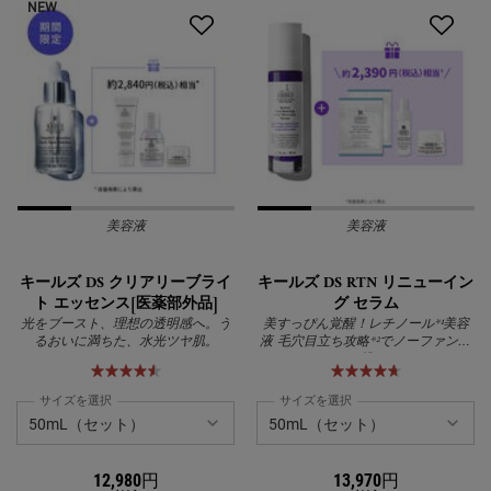
NEW
美容液
美容液
キールズ DS クリアリーブライ
キールズ DS RTN リニューイン
ト エッセンス[医薬部外品]
グ セラム
光をブースト、理想の透明感へ。う
美すっぴん覚醒！レチノール*¹美容
るおいに満ちた、水光ツヤ肌。
液 毛穴目立ち攻略*²でノーファンデ
に挑む
サイズを選択
サイズを選択
12,980円
13,970円