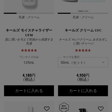
乳液・クリーム
乳液・クリーム
キールズ モイスチャライザー
キールズ クリーム UFC
UFM
肌に潤いを与えて乾燥から保護する
キールズ No.1*¹クリーム みずみずし
乳液
く潤いチャージ
ワンサイズのみ
サイズを選択
125mL
4,180円
4,950円
（税込）
（税込）
キールズ モイスチャライザー UFM
キールズ
カートに入れる
カートに入れる