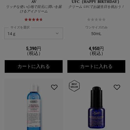
AV
UFC（HAPPY BIRTHDAY）
リッチな使い心地で目元に潤いを届
クリーム UFCでお誕生日を祝おう！
けるアイクリーム
サイズを選択
ワンサイズのみ
50mL
5,390円
4,950円
（税込）
（税込）
キールズ アイ トリートメント AV
キールズ 
カートに入れる
カートに入れる