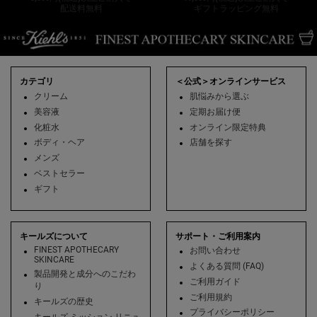
配送料無料
ギフトラッピング無料
フッターナビゲーション
カテゴリ
＜公式＞オンラインサービス
クリーム
肌悩みから選ぶ
美容液
定期お届け便
化粧水
オンライン限定特典
ボディ・ヘア
店舗を探す
メンズ
ベストセラー
ギフト
キールズについて
サポート・ご利用案内
FINEST APOTHECARY
お問い合わせ
SKINCARE
よくある質問 (FAQ)
製品開発と成分へのこだわ
ご利用ガイド
り
ご利用規約
キールズの歴史
プライバシーポリシー
キールズ ミッション リニュ