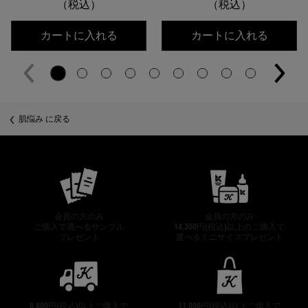
（税込）
（税込）
キールズ DS クリアリーブライト エッ
キールズ
カートに入れる
カートに入れる
肌悩み に戻る
公式オンラインストア特典
会員の方のみ
会員の方のみ
ご購入で選べるサンプル
14,300円(税込)以上のご購入で
プレゼント
選べるミニサイズプレゼント
8,800円(税込)以上ご購入で
11,000円(税込)以上ご購入で