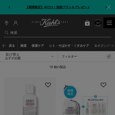
【期間限定】今だけ！洗顔ブラシをプレゼント
0
カート
0 カート内の製品
店
舗
検索
情
報
メインコンテンツ
戻る
保湿
保湿ケア
シミ・そばかす・くすみケア
エイジングケ
並び替え
フィルター
フィルターメニュー
10 個の製品