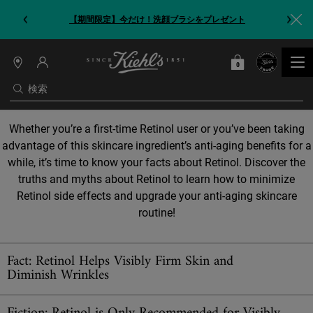
【期間限定】今だけ！洗顔ブラシをプレゼント
0
カート
0 カート内の製品
店
舗
検索
情
報
メインコンテンツ
Whether you’re a first-time Retinol user or you’ve been taking
advantage of this skincare ingredient’s anti-aging benefits for a
while, it’s time to know your facts about Retinol. Discover the
truths and myths about Retinol to learn how to minimize
Retinol side effects and upgrade your anti-aging skincare
routine!
Fact: Retinol Helps Visibly Firm Skin and
Diminish Wrinkles