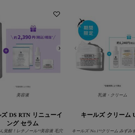
美容液
乳液・クリーム
ズ DS RTN リニューイ
キールズ クリーム U
ング セラム
ん覚醒！レチノール*¹美容液 毛穴
キールズ No.1*¹クリーム みず