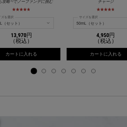
ち攻略*²でノーファンデに挑む
チャージ
イズを選択
サイズを選択
13,970円
4,950円
（税込）
（税込）
ーブライト エッセンス[医薬部外品]
キールズ DS RTN リニューイング セラム
キ
カートに入れる
カートに入れる