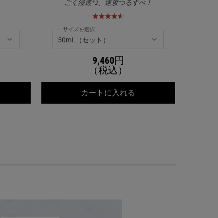
ごく浸透*2、速攻つるすべ！
サイズを選択
サイ
9,460円
（税込）
ールズ クリーム UFC
キールズ DS プレセラ
カートに入れる