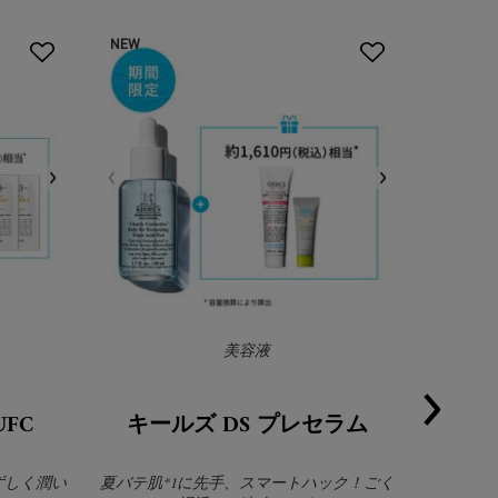
NEW
美容液
FC
キールズ DS プレセラム
キール
みずしく潤い
夏バテ肌*1に先手、スマートハック！ごく
ゆらぎや不