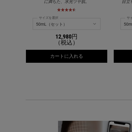
に満ちた、水光ツヤ肌。
目立
サイズを選択
サ
12,980円
（税込）
キールズ DS クリアリ
カートに入れる