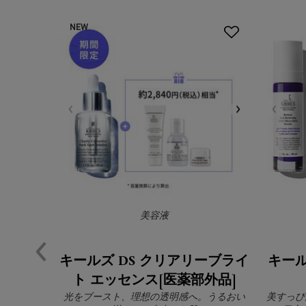
NEW
美容液
キールズ DS クリアリーブライ
キール
ト エッセンス[医薬部外品]
光をブースト、理想の透明感へ。うるおい
美すっぴ