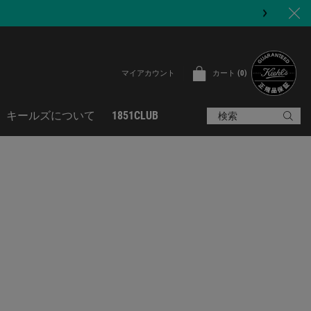
カート
0
マイアカウント
0 カート内の製品
キールズについて
1851CLUB
検索