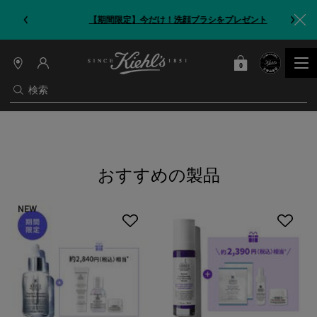
【期間限定】今だけ！洗顔ブラシをプレゼント
0
カート
0 カート内の製品
店
舗
検索
情
報
メインコンテンツ
おすすめの製品
NEW