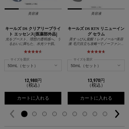
美容液
美容液
キールズ DS クリアリーブライ
キールズ DS RTN リニューイン
ト エッセンス[医薬部外品]
グ セラム
光をブースト、理想の透明感へ。う
美すっぴん覚醒！レチノール*¹美容
るおいに満ちた、水光ツヤ肌。
液 毛穴目立ち攻略*²でノーファンデ
に挑む
サイズを選択
サイズを選択
12,980円
13,970円
（税込）
（税込）
キールズ DS クリアリーブライト エッ
キールズ
カートに入れる
カートに入れる