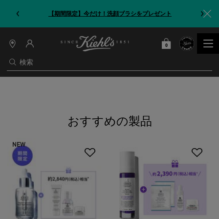
【期間限定】今だけ！洗顔ブラシをプレゼント
0
カート
0 カート内の製品
店
舗
検索
情
報
メインコンテンツ
おすすめの製品
NEW