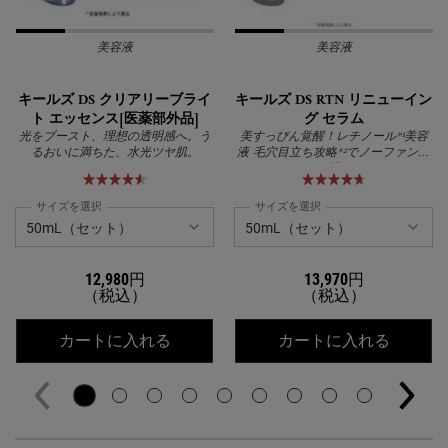
美容液
美容液
キールズ DS クリアリーブライ
キールズ DS RTN リニューイン
ト エッセンス[医薬部外品]
グ セラム
光をブースト、理想の透明感へ。う
美すっぴん覚醒！レチノール*¹美容
るおいに満ちた、水光ツヤ肌。
液 毛穴目立ち攻略*²でノーファンデ
に挑む
サイズを選択
サイズを選択
12,980円
13,970円
（税込）
（税込）
キールズ DS クリアリーブライト エッ
キールズ
カートに入れる
カートに入れる