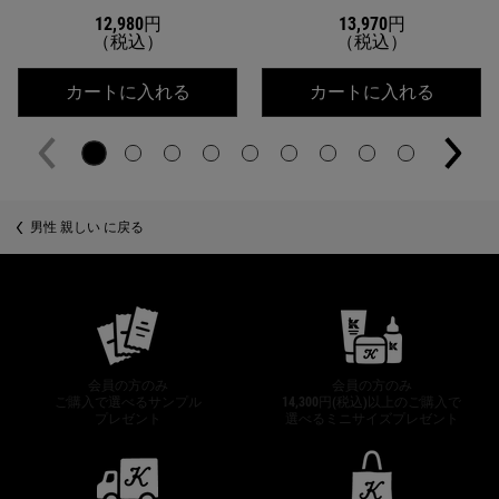
12,980円
13,970円
（税込）
（税込）
キールズ DS クリアリーブライト エッ
キールズ
カートに入れる
カートに入れる
男性 親しい に戻る
公式オンラインストア特典
会員の方のみ
会員の方のみ
ご購入で選べるサンプル
14,300円(税込)以上のご購入で
プレゼント
選べるミニサイズプレゼント