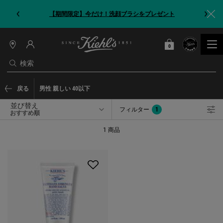
【期間限定】今だけ！洗顔ブラシをプレゼント
0
カート
0 カート内の製品
店
舗
検索
情
報
メインコンテンツ
戻る
男性 親しい 40以下
並び替え
フィルター
1
フィルターメニュー
フィルターが適用されました
1 商品