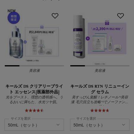
NEW
美容液
美容液
キールズ DS クリアリーブライ
キールズ DS RTN リニューイン
ト エッセンス[医薬部外品]
グ セラム
光をブースト、理想の透明感へ。う
美すっぴん覚醒！レチノール*¹美容
るおいに満ちた、水光ツヤ肌。
液 毛穴目立ち攻略*²でノーファンデ
に挑む
サイズを選択
サイズを選択