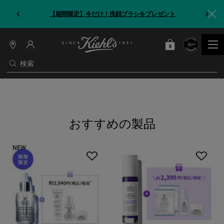
【期間限定】今だけ！洗顔ブラシをプレゼント
0
カート
0 カート内の製品
店
舗
検索
情
報
メインコンテンツ
おすすめの製品
NEW