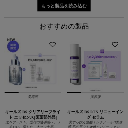
もっと製品を読み込む
おすすめの製品
NEW
美容液
美容液
キールズ DS クリアリーブライ
キールズ DS RTN リニューイン
ト エッセンス[医薬部外品]
グ セラム
光をブースト、理想の透明感へ。う
美すっぴん覚醒！レチノール*¹美容
るおいに満ちた、水光ツヤ肌。
液 毛穴目立ち攻略*²でノーファンデ