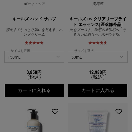
ボディ・ヘア
美容液
キールズ ハンド サルブ
キールズ DS クリアリーブライ
ト エッセンス[医薬部外品]
指先までしっとり潤いを与える、ハ
光をブースト、理想の透明感へ。う
ンドクリーム
るおいに満ちた、水光ツヤ肌。
サイズを選択
サイズを選択
3,850円
12,980円
（税込）
（税込）
キールズ ハンド サルブ
キールズ
カートに入れる
カートに入れる