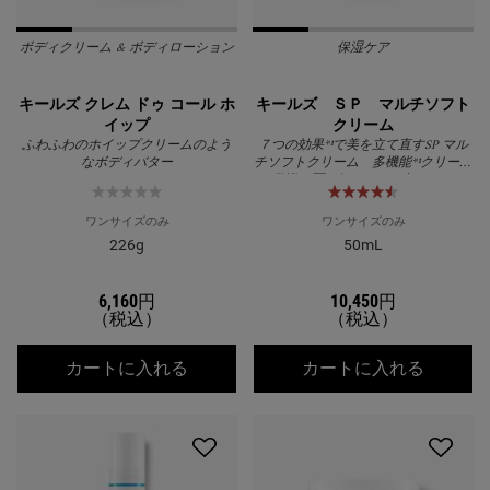
ボディクリーム & ボディローション
保湿ケア
キールズ クレム ドゥ コール ホ
キールズ ＳＰ マルチソフト
イップ
クリーム
ふわふわのホイップクリームのよう
７つの効果*¹で美を立て直すSP マル
なボディバター
チソフトクリーム 多機能*¹クリーム
の常識を覆す軽やかさ！朝のメイク
前のスキンケアもベタつかずに完成
ワンサイズのみ
ワンサイズのみ
226g
50mL
6,160円
10,450円
（税込）
（税込）
キールズ クレム ドゥ コール ホイップ
キール
カートに入れる
カートに入れる