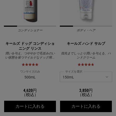
コンディショナー
ボディ・ヘア
キールズ ドッグ コンディショ
キールズ ハンド サルブ
ニング リンス
潤いを与え、つややかで毛並みのい
指先までしっとり潤いを与える、ハ
い状態を保つマイルドなドッグ用コ
ンドクリーム
ンディショナー
ワンサイズのみ
サイズを選択
500mL
4,620円
3,850円
（税込）
（税込）
キールズ ドッグ コンディショニング
キールズ
カートに入れる
カートに入れる