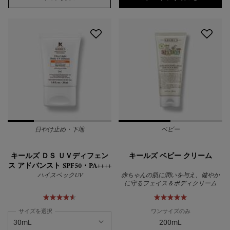
日やけ止め・下地
ベビー
キールズ ＤＳ ＵＶディフェン
キールズ ベビー クリーム
ス アドバンスト SPF50・PA++++
ハイスペックUV
赤ちゃんの肌に潤いを与え、健やか
に守るフェイス＆ボディクリーム
サイズを選択
ワンサイズのみ
200mL