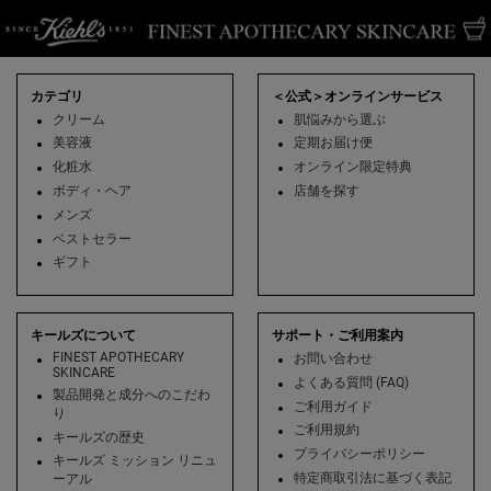
フッターナビゲーション
カテゴリ
＜公式＞オンラインサービス
クリーム
肌悩みから選ぶ
美容液
定期お届け便
化粧水
オンライン限定特典
ボディ・ヘア
店舗を探す
メンズ
ベストセラー
ギフト
キールズについて
サポート・ご利用案内
FINEST APOTHECARY
お問い合わせ
SKINCARE
よくある質問 (FAQ)
製品開発と成分へのこだわ
ご利用ガイド
り
ご利用規約
キールズの歴史
プライバシーポリシー
キールズ ミッション リニュ
特定商取引法に基づく表記
ーアル