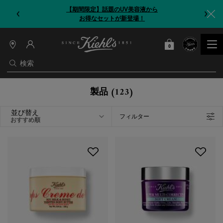
【期間限定】今だけ！洗顔ブラシをプレゼント
0
カート
0 カート内の製品
店
舗
検索
情
報
メインコンテンツ
製品 (123)
並び替え
フィルター
フィルターメニュー