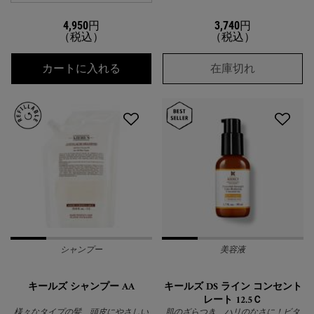
4,950円
3,740円
（税込）
（税込）
キールズ ＤＳ ＵＶディフェンス アドバンス
キールズ 
カートに入れる
在庫切れ
シャンプー
美容液
キールズ シャンプー AA
キールズ DS ライン コンセント
レート 12.5Ｃ
様々なタイプの髪、頭皮にやさしい
肌のざらつき、ハリのなさに！ビタ