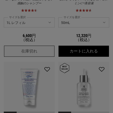
感触のシャンプー
ミンC*²美容液
サイズを選択
サイズを選択
6,600円
12,320円
（税込）
（税込）
キールズ シャンプー AA
キールズ
在庫切れ
カートに入れる