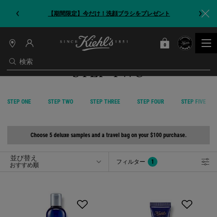
【期間限定】今だけ！洗顔ブラシをプレゼント
0
カート
0 カート内の製品
店
舗
検索
STEP TWO
情
報
メインコンテンツ
Gifts with purchase main category
STEP ONE
STEP TWO
STEP THREE
STEP FOUR
STEP FIVE
Choose 5 deluxe samples and a travel bag on your $100 purchase.
並び替え
フィルター
1
フィルターメニュー
フィルターが適用されました