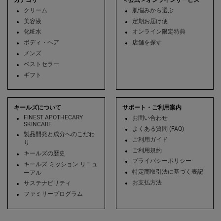
カテゴリ
＜公式＞オンラインサービス
クリーム
肌悩みから選ぶ
美容液
定期お届け便
化粧水
オンライン限定特典
ボディ・ヘア
店舗を探す
メンズ
ベストセラー
ギフト
キールズについて
サポート・ご利用案内
FINEST APOTHECARY
お問い合わせ
SKINCARE
よくある質問 (FAQ)
製品開発と成分へのこだわ
ご利用ガイド
り
ご利用規約
キールズの歴史
プライバシーポリシー
キールズ ミッション リニュ
特定商取引法に基づく表記
ーアル
お支払方法
サステナビリティ
ファミリープログラム