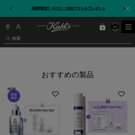
【期間限定】今だけ！洗顔ブラシをプレゼント
0
カート
0 カート内の製品
店
舗
検索
情
報
メインコンテンツ
おすすめの製品
NEW