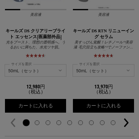
美容液
美容液
キールズ DS クリアリーブライ
キールズ DS RTN リニューイン
ト エッセンス[医薬部外品]
グ セラム
光をブースト、理想の透明感へ。う
美すっぴん覚醒！レチノール*¹美容
るおいに満ちた、水光ツヤ肌。
液 毛穴目立ち攻略*²でノーファンデ
に挑む
サイズを選択
サイズを選択
12,980円
13,970円
（税込）
（税込）
キールズ DS クリアリーブライト エッ
キールズ
カートに入れる
カートに入れる