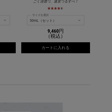
ごく浸透*2、速攻つるすべ！
サイズを選択
サイ
9,460円
（税込）
ールズ クリーム UFC
キールズ DS プレセラ
カートに入れる