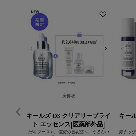
NEW
美容液
キールズ DS クリアリーブライ
キール
ト エッセンス[医薬部外品]
光をブースト、理想の透明感へ。うるおい
美すっぴ