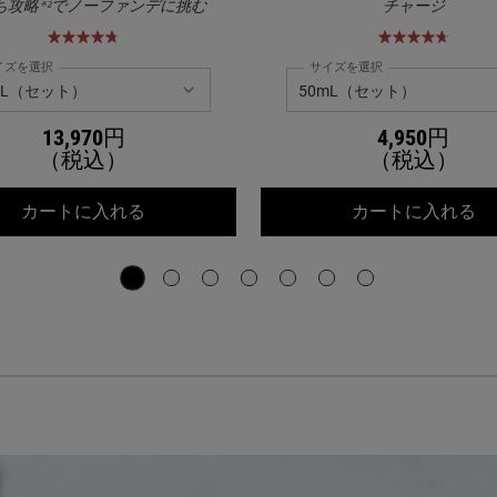
ち攻略*²でノーファンデに挑む
チャージ
イズを選択
サイズを選択
13,970円
4,950円
（税込）
（税込）
ーブライト エッセンス[医薬部外品]
キールズ DS RTN リニューイング セラム
キ
カートに入れる
カートに入れる