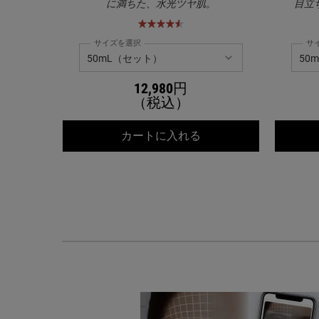
に満ちた、水光ツヤ肌。
目立
サイズを選択
サ
12,980円
（税込）
キールズ DS クリアリ
カートに入れる