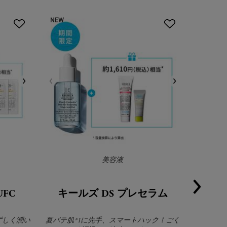
NEW
美容液
FC
キールズ DS プレセラム
キール
みずしく潤い
夏バテ肌*1に先手、スマートハック！ごく
ゆらぎや不