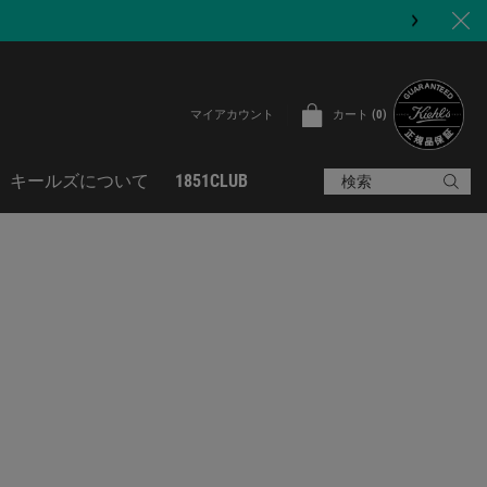
カート
0
マイアカウント
0 カート内の製品
キールズについて
1851CLUB
検索