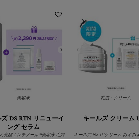
美容液
乳液・クリーム
ズ DS RTN リニューイ
キールズ クリーム U
ング セラム
ん覚醒！レチノール*¹美容液 毛穴
キールズ No.1*¹クリーム みず