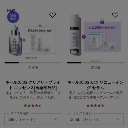
NEW
美容液
美容液
キールズ DS クリアリーブライ
キールズ DS RTN リニューイン
ト エッセンス[医薬部外品]
グ セラム
光をブースト、理想の透明感へ。う
美すっぴん覚醒！レチノール*¹美容
るおいに満ちた、水光ツヤ肌。
液 毛穴目立ち攻略*²でノーファンデ
に挑む
サイズを選択
サイズを選択