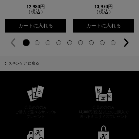
12,980円
13,970円
（税込）
（税込）
キールズ DS クリアリーブライト エッ
キールズ
カートに入れる
カートに入れる
スキンケア に戻る
公式オンラインストア特典
会員の方のみ
会員の方のみ
ご購入で選べるサンプル
14,300円(税込)以上のご購入で
プレゼント
選べるミニサイズプレゼント