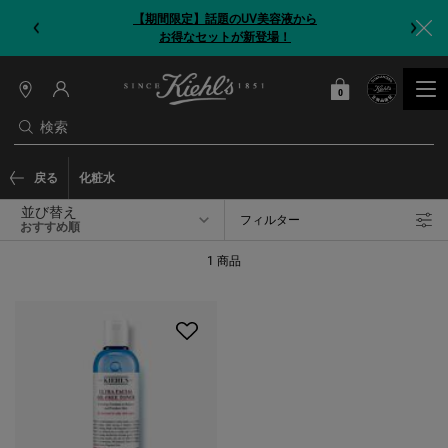
【期間限定】今だけ！洗顔ブラシをプレゼント
0
カート
0 カート内の製品
店
舗
検索
情
報
メインコンテンツ
戻る
化粧水
並び替え
フィルター
フィルターメニュー
1 商品