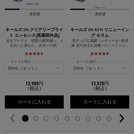
美容液
美容液
キールズ DS クリアリーブライ
キールズ DS RTN リニューイン
ト エッセンス[医薬部外品]
グ セラム
光をブースト、理想の透明感へ。う
美すっぴん覚醒！レチノール*¹美容
るおいに満ちた、水光ツヤ肌。
液 毛穴目立ち攻略*²でノーファンデ
に挑む
サイズを選択
サイズを選択
12,980円
13,970円
（税込）
（税込）
キールズ DS クリアリーブライト エッ
キールズ
カートに入れる
カートに入れる