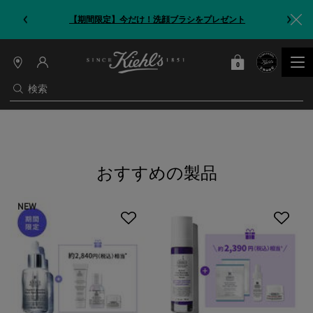
【期間限定】今だけ！洗顔ブラシをプレゼント
0
カート
0 カート内の製品
店
舗
検索
情
報
メインコンテンツ
おすすめの製品
NEW