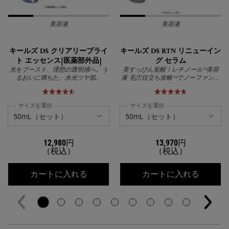
美容液
美容液
キールズ DS クリアリーブライ
キールズ DS RTN リニューイン
ト エッセンス[医薬部外品]
グ セラム
光をブースト、理想の透明感へ。う
美すっぴん覚醒！レチノール*¹美容
るおいに満ちた、水光ツヤ肌。
液 毛穴目立ち攻略*²でノーファンデ
に挑む
サイズを選択
サイズを選択
12,980円
13,970円
（税込）
（税込）
キールズ DS クリアリーブライト エッ
キールズ
カートに入れる
カートに入れる