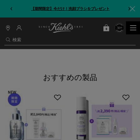
【期間限定】今だけ！洗顔ブラシをプレゼント
0
カート
0 カート内の製品
店
舗
検索
情
報
メインコンテンツ
おすすめの製品
NEW