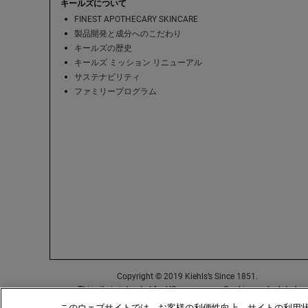
キールズについて
FINEST APOTHECARY SKINCARE
製品開発と成分へのこだわり
キールズの歴史
キールズ ミッション リニューアル
サステナビリティ
ファミリープログラム
Copyright © 2019 Kiehls’s Since 1851.
This site is intended for US consumers. Cookies and related
technology are used for advertising. To learn more, visit AdChoice
このウェブサイトでは、お客様の利便性向上、サイトの利用