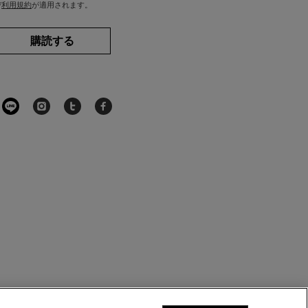
び
利用規約
が適用されます。
購読する
キールズをフォロー