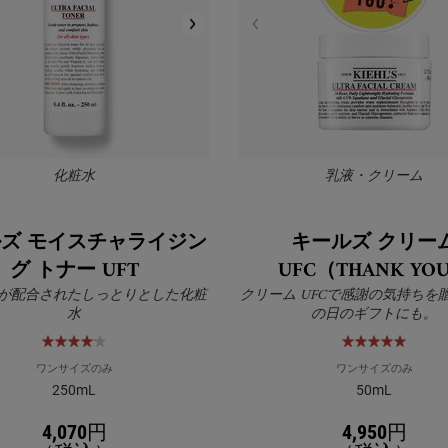
化粧水
乳液・クリーム
ズ モイスチャライジン
キールズ クリー
グ トナー UFT
UFC（THANK YO
が配合されたしっとりとした化粧
クリーム UFCで感謝の気持ちを
水
の日のギフトにも。
ワンサイズのみ
ワンサイズのみ
250mL
50mL
4,070円
4,950円