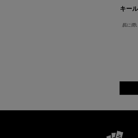
キール
肌に潤