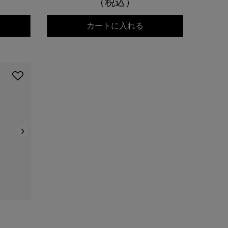
（税込）
ールズ クリーム UFC（THANK YOU）
キールズ クリーム UFC
カートに入れる