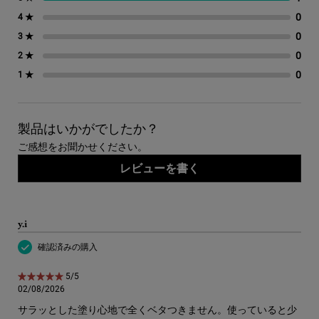
0
0 
4 ★
0
0 
3 ★
0
0 
2 ★
0
0 
1 ★
製品はいかがでしたか？
ご感想をお聞かせください。
レビューを書く
y.i
確認済みの購入
5星中5。
5/5
02/08/2026
サラッとした塗り心地で全くベタつきません。使っていると少