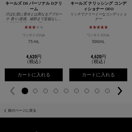
キールズ DS パーソナル Dクリ
キールズ ナリッシング コンデ
ーム
ィショナー OFO
汗ばむ肌に香水とは異なるアプロー
リッチでクリーミーなコンディショ
チ 香り×質感、細部まで妥協なし！
ナー
皮膚科学発想 ボディ用クリーム Dク
リーム
ワンサイズのみ
ワンサイズのみ
75 mL
500mL
4,620円
4,620円
（税込）
（税込）
キールズ DS パーソナル Dクリーム
キールズ
カートに入れる
カートに入れる
PDP Slot 2 Section
前のページに戻る
公式オンラインストア特典