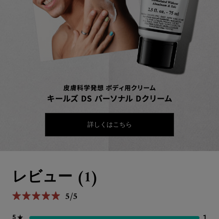
詳しくはこちら
PDP Reviews
レビュー (1)
5/5
5星中5。
1
1 
5 ★