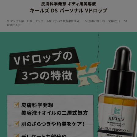
*1 マンデル酸、乳酸、グリコール酸（すべて角質柔軟成分） *2 ホホバ種子油（保湿成分） *3
乾燥による