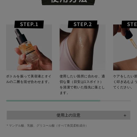
ボトルを振って美容液とオイ
使用したい箇所に合わせ、適
ケアをしたい
ルの二層を混ぜ合わせます。
切な量（目安は1スポイト）
く叩き込むよ
を清潔で乾いた指先に落とし
てください。
ます。
使用上の注意
* マンデル酸、乳酸、グリコール酸（すべて角質柔軟成分）
穏やかな酸*が配合されているため、ボディ用の角質ケア製品との併用はお控えくだ
さい。
日中にもご使用いただけますが、角質ケアAHA*が配合されているため、使用後は塗