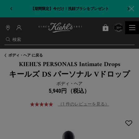
【期間限定】今だけ！洗顔ブラシをプレゼント
0
カート
0 カート内の製品
店
舗
検索
情
報
メインコンテンツ
ボディ・ヘア に戻る
KIEHL'S PERSONALS Intimate Drops
キールズ DS パーソナル Vドロップ
ボディ・ヘア
5,940円
（税込）
（1 件のレビューを見る）