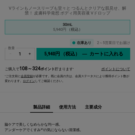
Vラインもノースリーブも堂々と つるんとクリアな肌見せ、解
禁！ 皮膚科学発想 ボディ用美容液 Vドロップ
1つのサイズが利用可能
30mL
選択済み
, 1/1
5,940円
（税込）
在庫あり
2～5営業日でお届け
数量
5,940円
（税込）
―
カートに入れる
キー
−
+
108～324
ご購入で
ポイント
貯まります
ポイントについて
*
ご注文前に
会員登録
が必要です。既に会員の方は、会員ステータスにより獲得ポイント数が
*
変わります。
ログイン
してご確認ください。
製品詳細
使用方法
主要成分
脇ケアで美しくなめらかな均一感。
アンダーケアでくすみ*¹の気にならない清潔感。