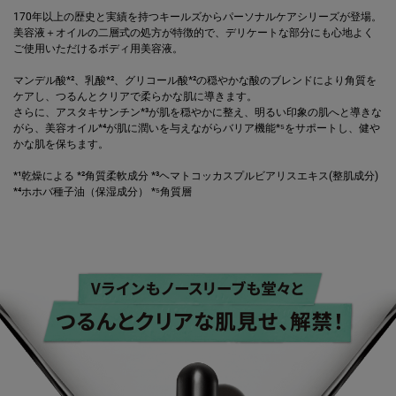
170年以上の歴史と実績を持つキールズからパーソナルケアシリーズが登場。
美容液＋オイルの二層式の処方が特徴的で、デリケートな部分にも心地よく
ご使用いただけるボディ用美容液。
マンデル酸*²、乳酸*²、グリコール酸*²の穏やかな酸のブレンドにより角質を
ケアし、つるんとクリアで柔らかな肌に導きます。
さらに、アスタキサンチン*³が肌を穏やかに整え、明るい印象の肌へと導きな
がら、美容オイル*⁴が肌に潤いを与えながらバリア機能*⁵をサポートし、健や
かな肌を保ちます。
*¹乾燥による *²角質柔軟成分 *³ヘマトコッカスプルビアリスエキス(整肌成分)
*⁴ホホバ種子油（保湿成分） *⁵角質層
PDP Product description section