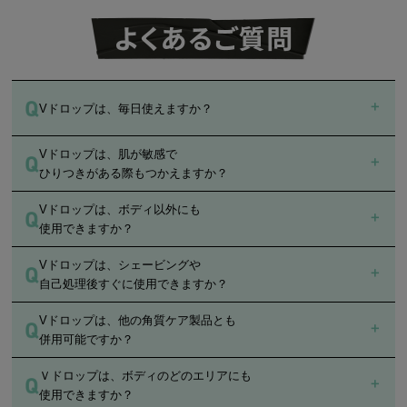
布エリアをUV製品で保護することをおすすめします。
Dクリームと併用する場合は、先にVドロップを清潔で乾いた肌に塗布し、しっかり
と肌になじませてからDクリームを塗布してください。
Vドロップは、毎日使えますか？
Vドロップは、肌が敏感で
はい。毎日ご使用いただけます。
ひりつきがある際もつかえますか？
朝や日中の使用の際は、使用後に日焼け止めを塗布してくださ
い。また、穏やかな酸*¹が配合されているため、1日2回までの
Vドロップは、ボディ以外にも
敏感肌の方にもご使用頂ける*²製品ですが、穏やかな酸*¹が配合
使用をおすすめします。
使用できますか？
されているため、肌が特に敏感でひりつきを感じた際にはご使
用をお控えください。
Vドロップは、シェービングや
髭剃り跡などの顎ラインや首まわりのケアにもご使用いただけ
自己処理後すぐに使用できますか？
ます。
Vドロップは、他の角質ケア製品とも
使用できますが、最初は量や頻度を少な目にスタートし、問題
併用可能ですか？
がなければ徐々に使用量を増やしてください。
肌に炎症や不快感が発生した場合は、すぐに使用を中止してく
Ｖドロップは、ボディのどのエリアにも
穏やかな酸*¹が配合されているため、他の角質ケア製品との併
ださい。
使用できますか？
用はお控えいただくことをおすすめします。