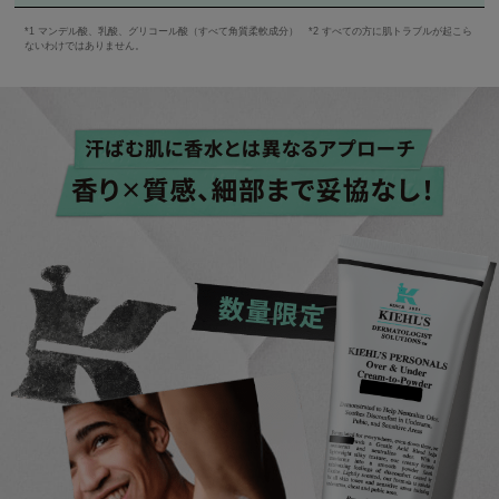
*1 マンデル酸、乳酸、グリコール酸（すべて角質柔軟成分） *2 すべての方に肌トラブルが起こら
ワキ、脚、Vラインへの使用をおすすめします。デリケートゾーン
ないわけではありません。
の粘膜への使用はお控えください。