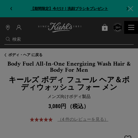
【期間限定】今だけ！洗顔ブラシをプレゼント
0
カート
0 カート内の製品
店
舗
検索
情
報
メインコンテンツ
ボディ・ヘア に戻る
Body Fuel All-In-One Energizing Wash Hair &
Body For Men
キールズ ボディ フュール ヘア＆ボ
ディウォッシュ フォー メン
メンズ向けボディ製品
3,080円
（税込）
（4 件のレビューを見る）