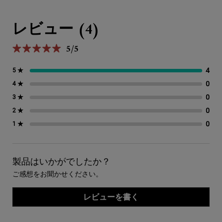
PDP Reviews
レビュー (4)
5/5
5星中5。
4
4 
5 ★
0
0 
4 ★
0
0 
3 ★
0
0 
2 ★
0
0 
1 ★
製品はいかがでしたか？
ご感想をお聞かせください。
レビューを書く