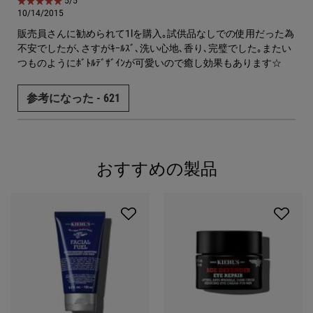
5星中5。
5/5
10/14/2015
販売員さんに勧められて1lを購入｡試供品なしでの使用だった為
不安でしたが､さすがｷｰﾙｽﾞ､洗い心地､香り､完璧でした｡またい
つものようにﾎﾞﾄﾙﾃﾞｻﾞｲﾝが可愛いので癒し効果もあります☆
参考になった -
621
おすすめの製品
PDP Slot 1 Section