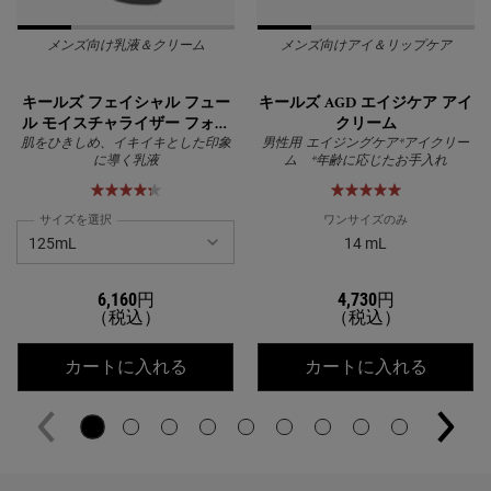
メンズ向け乳液＆クリーム
メンズ向けアイ＆リップケア
キールズ フェイシャル フュー
キールズ AGD エイジケア アイ
ル モイスチャライザー フォー
クリーム
メン
肌をひきしめ、イキイキとした印象
男性用 エイジングケア*アイクリー
に導く乳液
ム *年齢に応じたお手入れ
サイズを選択
ワンサイズのみ
14 mL
6,160円
4,730円
（税込）
（税込）
キールズ フェイシャル フュール モイ
キールズ
カートに入れる
カートに入れる
PDP Slot 2 Section