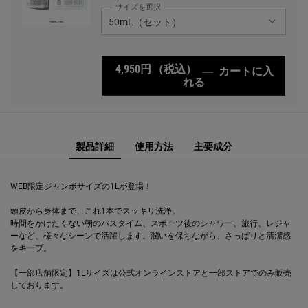
サイズを選択
4,950円
（税込）
―
カートに入
れる
キールズ クリーム U
PDP Sections Accordion
PDP Sections Accordion
PDP Comparison Table
PDP Complete Your Routine
製品詳細
使用方法
主要成分
WEB限定ジャンボサイズの1Lが登場！
頭皮から身体まで、これ1本でスッキリ洗浄。
時間をかけたくない朝のバスタイム、スポーツ後のシャワー、旅行、レジャ
ーなど、様々なシーンで活躍します。潤いを保ちながら、さっぱりと清潔感
をキープ。
【一部店舗限定】1Lサイズは公式オンラインストアと一部ストアでのみ販売
しております。