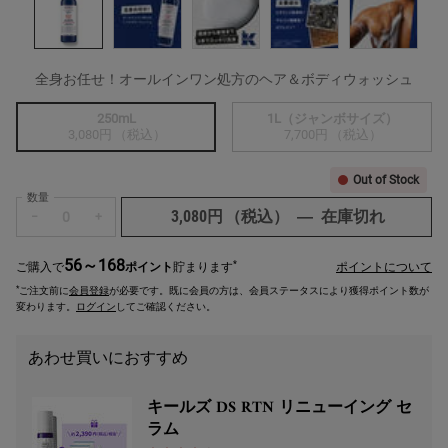
全身お任せ！オールインワン処方のヘア＆ボディウォッシュ
サイズを選択してください
250mL
1L（ジャンボサイズ）
選択済み
商品バリエーションは在庫切れです,
, 1/2
選択済み
商品バリエーションは在庫切れです
, 2/2
3,080円
（税込）
7,700円
（税込）
Out of Stock
数量
3,080円
（税込）
―
在庫切れ
キールズ
−
+
56～168
*
ご購入で
ポイント
貯まります
ポイントについて
*
ご注文前に
会員登録
が必要です。既に会員の方は、会員ステータスにより獲得ポイント数が
変わります。
ログイン
してご確認ください。
あわせ買いにおすすめ
キールズ DS RTN リニューイング セ
ラム