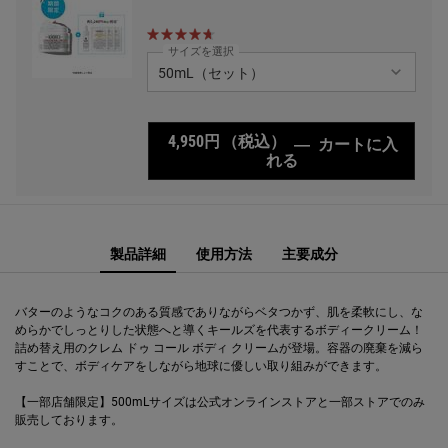
サイズを選択
4,950円
（税込）
―
カートに入
れる
キールズ クリーム U
PDP Sections Accordion
PDP Sections Accordion
PDP Comparison Table
PDP Complete Your Routine
製品詳細
使用方法
主要成分
バターのようなコクのある質感でありながらベタつかず、肌を柔軟にし、な
めらかでしっとりした状態へと導くキールズを代表するボディークリーム！
詰め替え用のクレム ドゥ コール ボディ クリームが登場。容器の廃棄を減ら
すことで、ボディケアをしながら地球に優しい取り組みができます。
【一部店舗限定】500mLサイズは公式オンラインストアと一部ストアでのみ
販売しております。