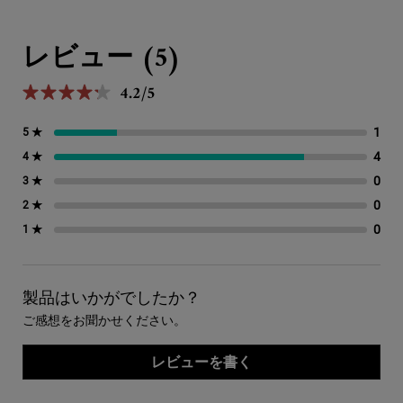
PDP Reviews
レビュー (5)
4.2/5
5星中4.2。
1
1 
5 ★
4
4 
4 ★
0
0 
3 ★
0
0 
2 ★
0
0 
1 ★
製品はいかがでしたか？
ご感想をお聞かせください。
レビューを書く