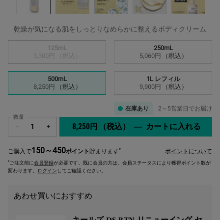
乾燥が気になる肌をしっとりなめらかに整えるボディクリーム
サイズを選択してください
125mL
250mL
選択済み
商品バリエーションは在庫切れです,
, 1/4
選択済み
, 2/4
3,300円
（税込）
5,060円
（税込）
500mL
1L レフィル
選択済み
, 3/4
選択済み
, 4/4
8,250円
（税込）
9,900円
（税込）
在庫あり
2～5営業日でお届け
数量
8,250円
（税込）
―
カートに入れる
キー
−
+
150～450
*
ご購入で
ポイント
貯まります
ポイントについて
*
ご注文前に
会員登録
が必要です。既に会員の方は、会員ステータスにより獲得ポイント数が
変わります。
ログイン
してご確認ください。
あわせ買いにおすすめ