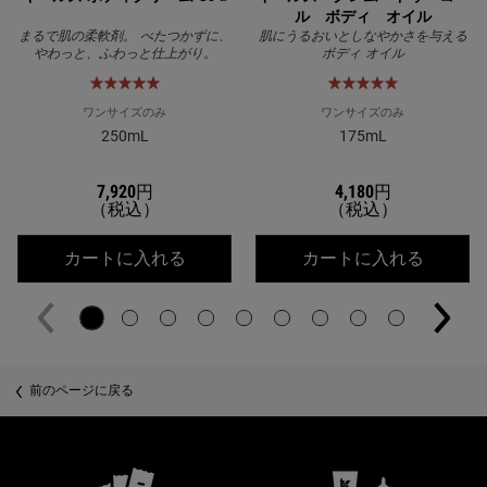
ル ボディ オイル
まるで肌の柔軟剤。 べたつかずに、
肌にうるおいとしなやかさを与える
やわっと、ふわっと仕上がり。
ボディ オイル
ワンサイズのみ
ワンサイズのみ
250mL
175mL
7,920円
4,180円
（税込）
（税込）
キールズ ボディクリーム UFC
キール
カートに入れる
カートに入れる
PDP Slot 2 Section
前のページに戻る
公式オンラインストア特典