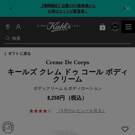
【期間限定】今だけ！洗顔ブラシをプレゼント
0
カート
0 カート内の製品
店
舗
検索
情
報
メインコンテンツ
ギフト に戻る
Creme De Corps
キールズ クレム ドゥ コール ボディ
クリーム
ボディクリーム & ボディローション
8,250円
（税込）
（5 件のレビューを見る）