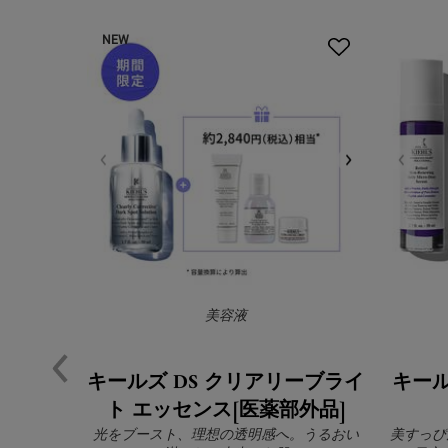
NEW
美容液
キールズ DS クリアリーブライ
キール
ト エッセンス[医薬部外品]
光をブースト、理想の透明感へ。うるおい
美すっぴ