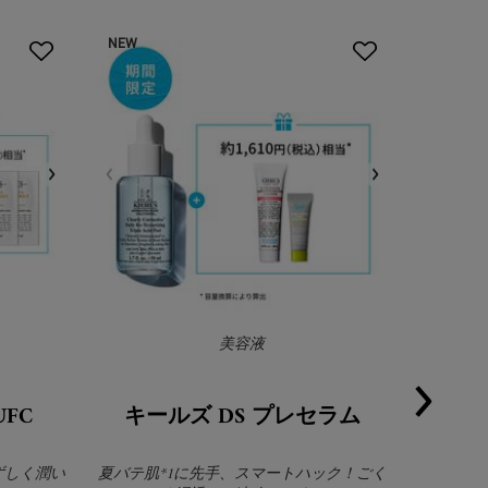
NEW
美容液
FC
キールズ DS プレセラム
キール
みずしく潤い
夏バテ肌*1に先手、スマートハック！ごく
ゆらぎや不