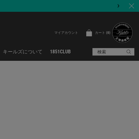
カート
0
マイアカウント
0 カート内の製品
キールズについて
1851CLUB
検索