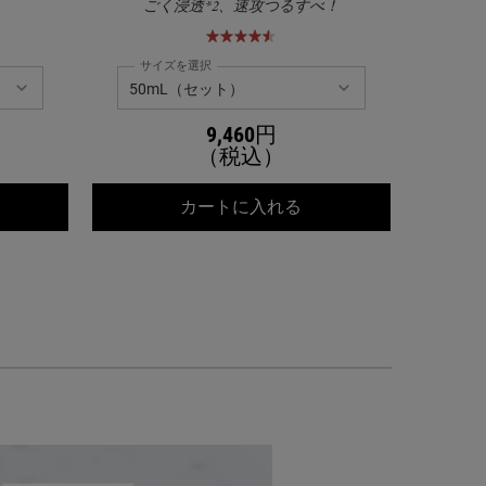
ごく浸透*2、速攻つるすべ！
サイズを選択
サイ
9,460円
（税込）
ールズ クリーム UFC
キールズ DS プレセラ
カートに入れる