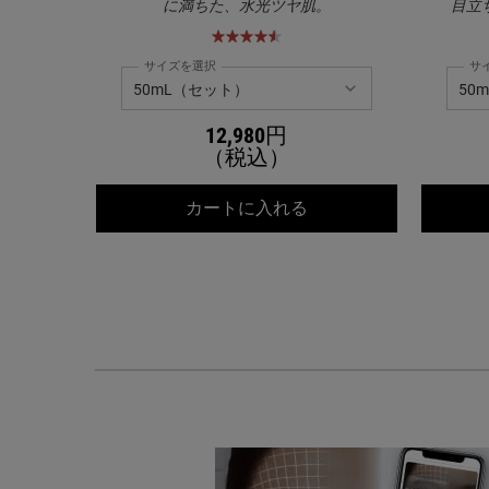
に満ちた、水光ツヤ肌。
目立
サイズを選択
サ
12,980円
（税込）
キールズ DS クリアリ
カートに入れる