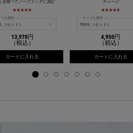
ち攻略*²でノーファンデに挑む
チャージ
イズを選択
サイズを選択
13,970円
4,950円
（税込）
（税込）
ーブライト エッセンス[医薬部外品]
キールズ DS RTN リニューイング セラム
キ
カートに入れる
カートに入れる