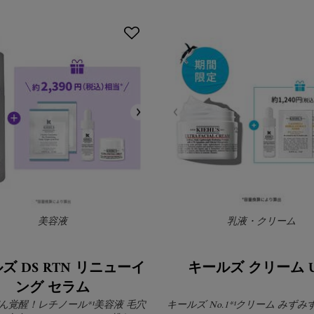
美容液
乳液・クリーム
ズ DS RTN リニューイ
キールズ クリーム U
ング セラム
ん覚醒！レチノール*¹美容液 毛穴
キールズ No.1*¹クリーム みず