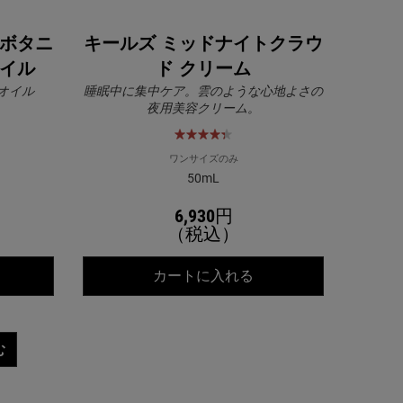
トボタニ
キールズ ミッドナイトクラウ
オイル
ド クリーム
オイル
睡眠中に集中ケア。雲のような心地よさの
夜用美容クリーム。
ワンサイズのみ
50mL
6,930円
（税込）
ールズ ミッドナイトボタニカル クレンジングオイル
キールズ ミッドナイト
カートに入れる
む