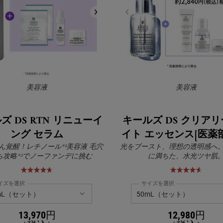
美容液
美容液
ズ DS RTN リニューイ
キールズ DS クリア
ング セラム
イト エッセンス[医薬
ん覚醒！レチノール*¹美容液 毛穴
光をブースト、理想の透明感へ
ち攻略*²でノーファンデに挑む
に満ちた、水光ツヤ肌
イズを選択
サイズを選択
13,970円
12,980円