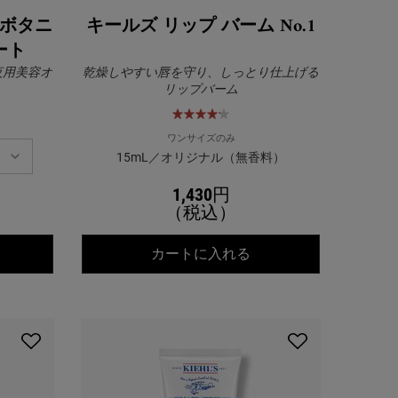
トボタニ
キールズ リップ バーム No.1
ート
夜用美容オ
乾燥しやすい唇を守り、しっとり仕上げる
リップバーム
ワンサイズのみ
15mL／オリジナル（無香料）
1,430円
（税込）
Ｃ
ールズ ミッドナイトボタニカル コンセントレート
キールズ リップ バーム 
カートに入れる