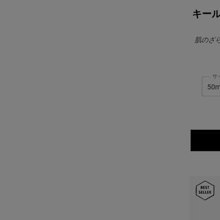
キール
肌のざ
サ