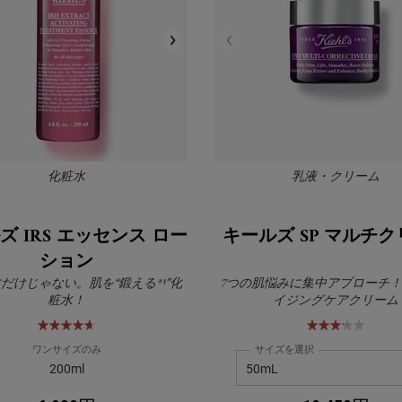
化粧水
乳液・クリーム
ズ IRS エッセンス ロー
キールズ SP マルチ
ション
だけじゃない。肌を“鍛える*¹”化
7つの肌悩みに集中アプローチ
粧水！
イジングケアクリーム
ワンサイズのみ
サイズを選択
200ml