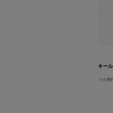
キール
ただ潤す