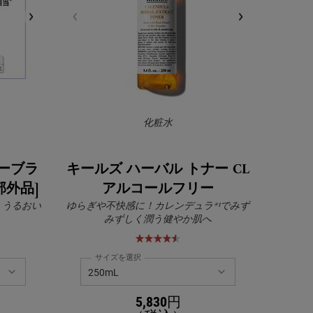
化粧水
リーブラ
キールズ ハーバル トナー CL
部外品]
アルコールフリー
。うるおい
ゆらぎや不快感に！カレンデュラ*¹でみず
。
みずしく潤う健やか肌へ
サイズを選択
5,830円