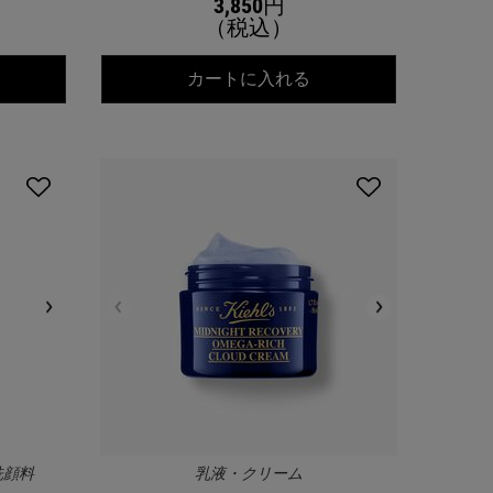
3,850円
（税込）
ールズ SP マルチクリーム
キールズ ハンド サル
カートに入れる
洗顔料
乳液・クリーム