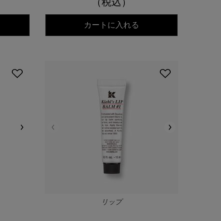
（税込）
ールズ DS クリアリーブライト エッセンス[医薬部外品]
キールズ ハーバル トナ
カートに入れる
リップ