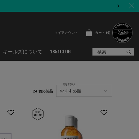
カート
0
マイアカウント
0 カート内の製品
キールズについて
1851CLUB
検索
並び替え
24 個の製品