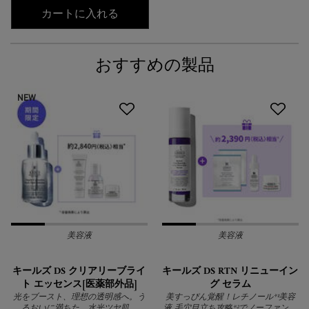
キールズ アイクリーム PW
カートに入れる
おすすめの製品
NEW
美容液
美容液
キールズ DS クリアリーブライ
キールズ DS RTN リニューイン
ト エッセンス[医薬部外品]
グ セラム
光をブースト、理想の透明感へ。う
美すっぴん覚醒！レチノール*¹美容
るおいに満ちた、水光ツヤ肌。
液 毛穴目立ち攻略*²でノーファンデ