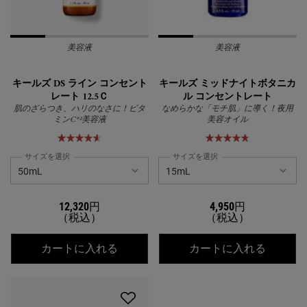
美容液
美容液
キールズ DS ライン コンセント
キールズ ミッドナイトボタニカ
レート 12.5Ｃ
ル コンセントレート
肌のざらつき、ハリのなさに！ビタ
なめらかな「モチ肌」に導く！夜用
ミンC*²美容液
美容オイル
サイズを選択
サイズを選択
12,320円
4,950円
（税込）
（税込）
キールズ DS ライン コンセントレート 1
キール
カートに入れる
カートに入れる