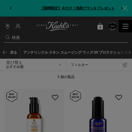
【期間限定】今だけ！洗顔ブラシをプレゼント
0
カート
0 カート内の製品
店
舗
検索
情
報
メインコンテンツ
戻る
アンチリンクル スキン スムージング ウィズ UV プロテクション ル
並び替え
フィルター
フィルターメニュー
3 個の製品